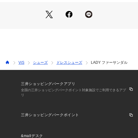
軽やかに履ける優しいベージュとグレーの2色展開です。
【スタイリング】
パンツの裾からふわっとファーを見せるのがおすすめです。
ファーの先からネイルカラーをチラ見せできるのもポイントで
す◎
ファーなのに今履けて早めに秋冬を先取りしていただける一足
です。
※一部の箱に配送の際についてしまった、キズ、へこみなどが
ViS
シューズ
ドレスシューズ
LADY ファーサンダル
ある場合がございますが、商品に問題はございません。
※画像の商品はサンプルです。 実際の商品と仕様、加工、サイ
ズが若干異なる場合がございます。
三井ショッピングパークアプリ
※重量はサンプルLサイズ・両足の測量になります。サイズに
全国の三井ショッピングパークポイント対象施設でご利用できるアプ
よって多少異なる場合があります。
リ
三井ショッピングパークポイント
&mallデスク