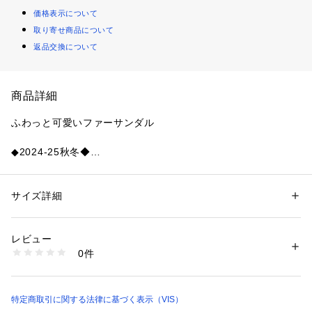
価格表示について
取り寄せ商品について
返品交換について
商品詳細
ふわっと可愛いファーサンダル
◆2024-25秋冬◆
【デザイン・シルエット】
ファーにボリュームがある分すっきりとしたスクエアトゥと、
サイズ詳細
性別：
レディース
スリムなヒールで良いバランスで履いていただけるサンダル。
カテゴリー：
シューズ
 ＞ 
ドレスシューズ
素材：（甲材） ポリエステル （底材） 合成底
ファーのアッパーラインは緩やかなカーブにしているので足な
生産国：中国
レビュー
りに収まるように調整しました。
商品番号：
1130000008206 
（モール）
0件
アッパーにボリュームがあるので底回りはベージュで軽めな仕
BVA44030 （ショップ）
上がりです。
【カラー】
特定商取引に関する法律に基づく表示（VIS）