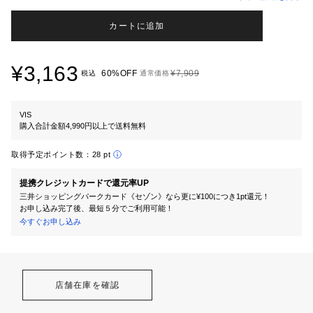
カートに追加
¥3,163
60%OFF
¥7,909
税込
通常価格
VIS
購入合計金額4,990円以上で送料無料
取得予定ポイント数：
28 pt
提携クレジットカードで還元率UP
三井ショッピングパークカード《セゾン》なら更に¥100につき1pt還元！
お申し込み完了後、最短５分でご利用可能！
今すぐお申し込み
店舗在庫を確認