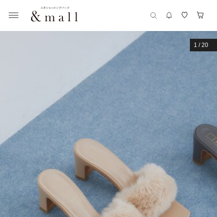
1
/
20