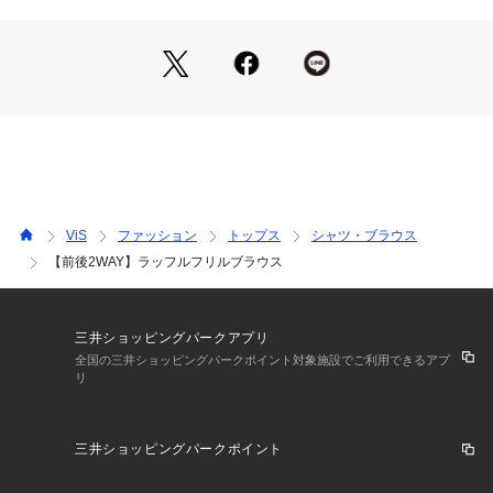
ルをデザインポイントとして落とし込みました。
普段使いもしやすいようにフリルは袖口に当たらないよう設
定。
オーバーなシルエットですが柔らかいシアー素材のためインス
タイリングも決まります◎
 【素材】
程よい透け感の柔らかい素材。薄手でありながらも透けすぎず
春から初夏にかけて着用しやすい素材感。
ViS
ファッション
トップス
シャツ・ブラウス
 【カラー】
【前後2WAY】ラッフルフリルブラウス
ピンク寄りのベージュ、ライトグリーンと小花柄ブラックの3
色展開。
春の気分高まる華やぎのあるカラーをセレクト！
三井ショッピングパークアプリ
 【おすすめのスタイリング】
全国の三井ショッピングパークポイント対象施設でご利用できるアプ
リ
デニムなどのカジュアルボトムはもちろん、美easyシリーズの
パンツとも相性◎
羽織りとしてご着用もいただき抜け感を出すのもおすすめ。 
三井ショッピングパークポイント
 -----------------------------
 裏地：なし