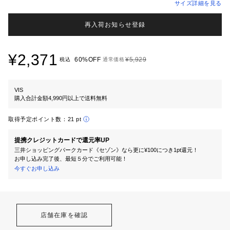
サイズ詳細を見る
再入荷お知らせ登録
¥2,371
60%OFF
¥5,929
税込
通常価格
VIS
購入合計金額4,990円以上で送料無料
取得予定ポイント数：
21 pt
提携クレジットカードで還元率UP
三井ショッピングパークカード《セゾン》なら更に¥100につき1pt還元！
お申し込み完了後、最短５分でご利用可能！
今すぐお申し込み
店舗在庫を確認