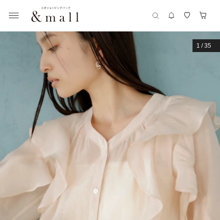
1
/
35