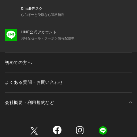
 光沢感：ややあり
 透け感：ややあり
&mallデスク
 伸縮性：あり
ららぽーと受取なら送料無料
 ボタン：あり（開閉可）
 生地の厚さ：薄手
LINE公式アカウント
 季節：春、初夏、秋
お得なセール・クーポン情報配信中
 -----------------------------
 【モデル着用サイズ】
 全色モデル身長：164cm   骨格：ナチュラルとストレートの
初めての方へ
ミックス  着用サイズ：F
 ※画像の商品はサンプルです。 実際の商品と仕様、加工、サ
よくある質問・お問い合わせ
イズが若干異なる場合がございます。
 ※画像によっては実際の色味と異なる場合があります。正しい
色味は生地アップ画像をご確認ください。
会社概要・利用規約など
三井不動産が展開する商業施設一覧