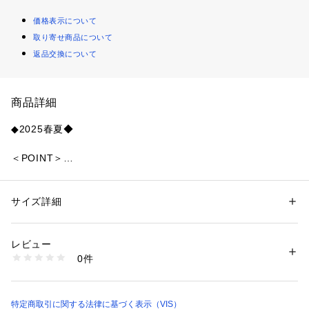
価格表示について
取り寄せ商品について
返品交換について
商品詳細
◆2025春夏◆
＜POINT＞
・華やぎのあるフリルが目を引くブラウス。
・程よい透け感のシアー素材でさらりとした風合いが女性らし
い印象に。
サイズ詳細
性別：
レディース
・さらっと羽織りとしてご着用もいただくのもおすすめ。フロ
カテゴリー：
ファッション
 ＞ 
トップス
 ＞ 
シャツ・ブラウス
素材：ポリエステル 100%
ントをスタンドカラーにしすることでバックスタイリングに表
生産国：中国
レビュー
情を持たせることができます。ブラックは大人でも楽しめる小
洗濯：洗濯機、漂白不可、タンブル乾燥不可、自然乾燥、アイロン仕上げ
0件
花柄でより今年らしい印象に。
可、ドライ不可、ウエットクリーニング可
※詳しい洗濯方法については、商品の品質表示タグをご覧ください
商品番号：
1130000007907 
（モール）
【デザイン・シルエット】
BVH35050 （ショップ）
360度どの角度から見てもキュン！とするような華やかなフリ
特定商取引に関する法律に基づく表示（VIS）