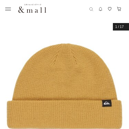
1
/
17