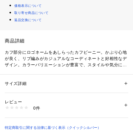
価格表示について
取り寄せ商品について
返品交換について
商品詳細
カフ部分にロゴネームをあしらったカフビーニー。かぶり心地
が良く、リブ編みがカジュアルなコーディネートと好相性なデ
ザイン。カラーバリエーションが豊富で、スタイルや気分に合
わせて選べます。色違いで持っていると便利なアイテムです。
サイズ詳細
性別：
メンズ
カテゴリー：
ファッション
 ＞ 
帽子・ヘアアクセサリー
 ＞ 
ニットキャッ
プ・ビーニー
レビュー
0件
商品番号：
1120000043008 
（モール）
jp-eqyha03445 （ショップ）
特定商取引に関する法律に基づく表示（クイックシルバー）