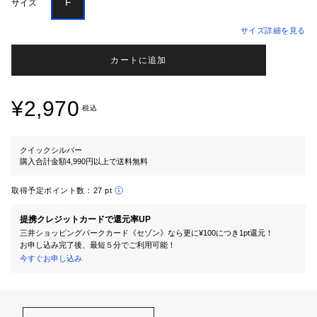
F
サイズ
サイズ詳細を見る
カートに追加
¥2,970
税込
クイックシルバー
購入合計金額4,990円以上で送料無料
取得予定ポイント数：
27 pt
提携クレジットカードで還元率UP
三井ショッピングパークカード《セゾン》なら更に¥100につき1pt還元！
お申し込み完了後、最短５分でご利用可能！
今すぐお申し込み