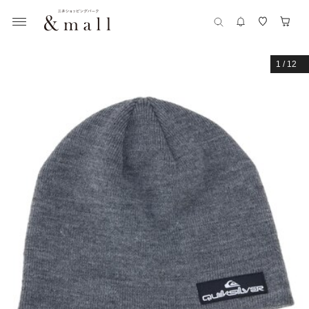
1
/
12