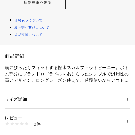
店舗在庫を確認
価格表示について
取り寄せ商品について
返品交換について
商品詳細
頭にぴったりフィットする撥水スカルフィットビーニー。ボト
ム部分にブランドロゴラベルをあしらったシンプルで汎用性の
高いデザイン。ロングシーズン使えて、普段使いからアウトド
アでの様々なシーンまで活躍するアイテムです。かばんやポケ
ットに入れてもかさばらないライトウェイトで、持ち運びに便
利です。
サイズ詳細
性別：
メンズ
カテゴリー：
ファッション
 ＞ 
帽子・ヘアアクセサリー
 ＞ 
ニットキャッ
プ・ビーニー
レビュー
0件
商品番号：
1120000042718 
（モール）
jp-qbe254301 （ショップ）