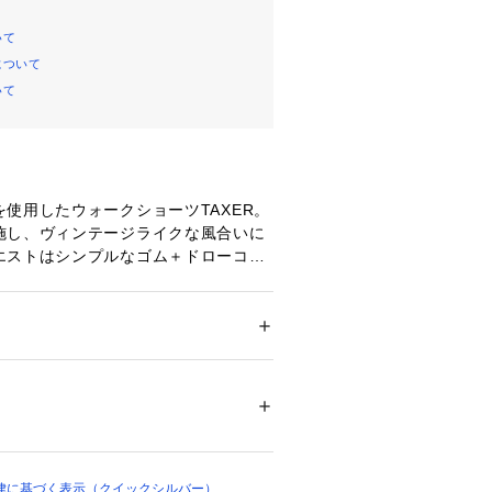
いて
について
いて
使用したウォークショーツTAXER。
施し、ヴィンテージライクな風合いに
エストはシンプルなゴム＋ドローコー
・バックポケット付き。程よいルーズ
トで履き心地も快適です。春夏シーズ
イトな2カラーをラインナップ。程良
っていると重宝するアイテムです。
ション
 ＞ 
パンツ
 ＞ 
ショートパンツ
42427 
（モール）
（ショップ）
律に基づく表示（クイックシルバー）