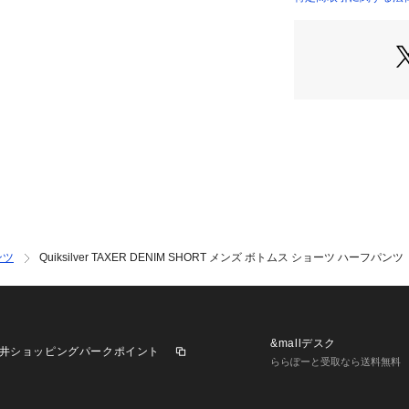
ンツ
Quiksilver TAXER DENIM SHORT メンズ ボトムス ショーツ ハーフパンツ
&mallデスク
井ショッピングパークポイント
ららぽーと受取なら送料無料