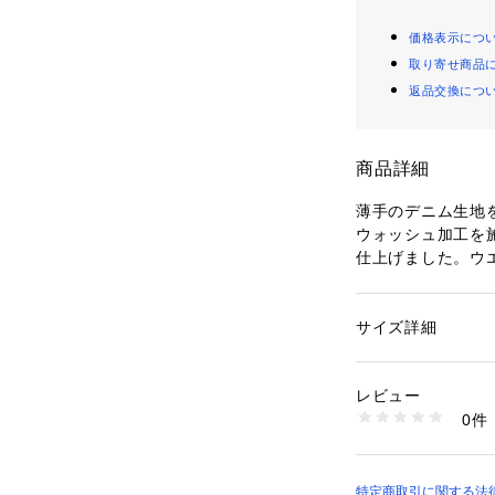
価格表示につ
取り寄せ商品
返品交換につ
商品詳細
薄手のデニム生地を
ウォッシュ加工を
仕上げました。ウ
ド仕様。両サイド
感のあるシルエッ
ンにぴったりなラ
サイズ詳細
性別：
メンズ
い膝上丈で一着持
カテゴリー：
ファッ
レビュー
商品番号：
11200000
0件
jp-eqyds03113 
特定商取引に関する法