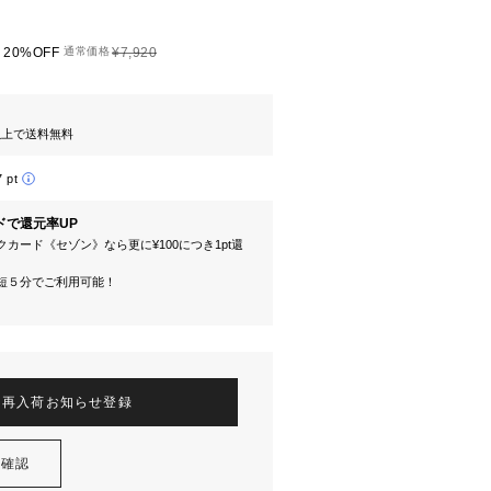
20%OFF
通常価格
¥7,920
円以上で送料無料
7 pt
ドで還元率UP
カード《セゾン》なら更に¥100につき1pt還
短５分でご利用可能！
再入荷お知らせ登録
を確認