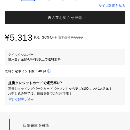
サイズ詳細を見る
再入荷お知らせ登録
¥5,313
30%OFF
¥7,590
税込
通常価格
クイックシルバー
購入合計金額4,990円以上で送料無料
取得予定ポイント数：
48 pt
提携クレジットカードで還元率UP
三井ショッピングパークカード《セゾン》なら更に¥100につき1pt還元！
お申し込み完了後、最短５分でご利用可能！
今すぐお申し込み
店舗在庫を確認