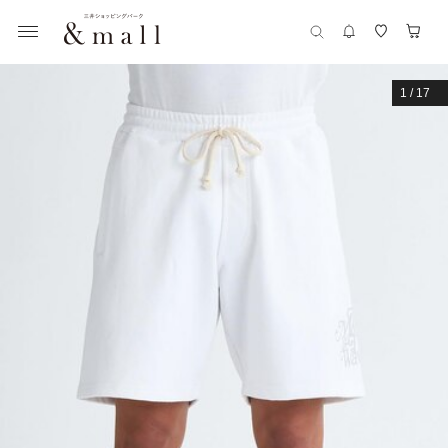
1
/
17