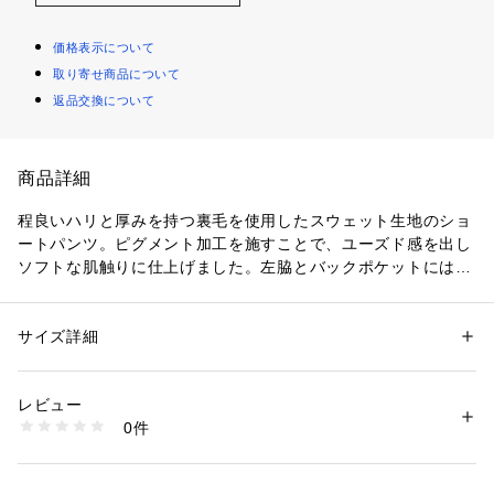
価格表示について
取り寄せ商品について
返品交換について
商品詳細
程良いハリと厚みを持つ裏毛を使用したスウェット生地のショ
ートパンツ。ピグメント加工を施すことで、ユーズド感を出し
ソフトな肌触りに仕上げました。左脇とバックポケットにはト
レンドを加味したフォントのグラフィックを刺繍とアメリカン
ラバープリントで表現。ウエストはゴム＋ドローコード。両サ
イド・バックポケット付き。レングスは18インチ。
サイズ詳細
性別：
メンズ
カテゴリー：
ファッション
 ＞ 
パンツ
 ＞ 
ショートパンツ
レビュー
商品番号：
1120000042314 
（モール）
0件
jp-qws251001 （ショップ）