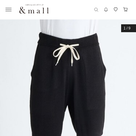
1
/
9