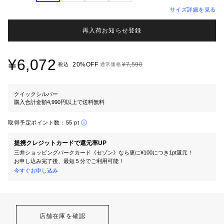
サイズ詳細を見る
再入荷お知らせ登録
¥6,072
20%OFF
¥7,590
税込
通常価格
クイックシルバー
購入合計金額4,990円以上で送料無料
取得予定ポイント数：
55 pt
提携クレジットカードで還元率UP
三井ショッピングパークカード《セゾン》なら更に¥100につき1pt還元！
お申し込み完了後、最短５分でご利用可能！
今すぐお申し込み
店舗在庫を確認