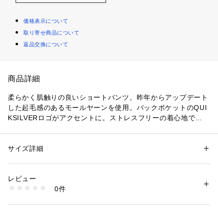
価格表示について
取り寄せ商品について
返品交換について
商品詳細
柔らかく肌触りの良いショートパンツ。昨年からアップデート
した起毛感のあるモールヤーンを使用。バックポケットのQUI
KSILVERロゴがアクセントに。ストレスフリーの着心地で、ル
ームウェアはもちろん海上がりや肌寒い日の羽織りにもおすす
めです。ウエストはゴム＋ドローコード。両サイド・バックポ
ケット付き。レングスは18インチ。同素材のトップスと合わせ
サイズ詳細
性別：
メンズ
て、セットアップでの着用もおすすめです。
カテゴリー：
ファッション
 ＞ 
パンツ
 ＞ 
ショートパンツ
レビュー
商品番号：
1120000042313 
（モール）
0件
jp-qws251002 （ショップ）