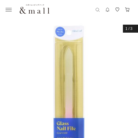
1
/
3