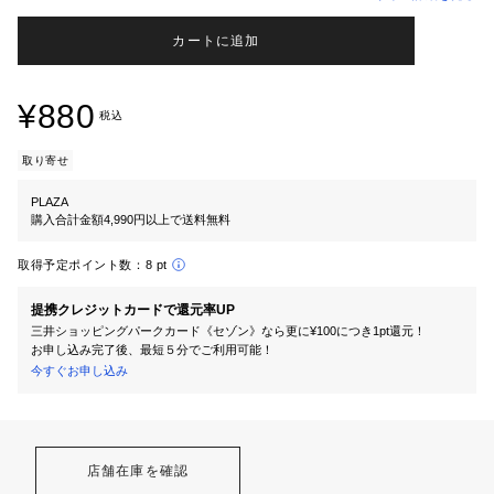
カートに追加
¥880
税込
取り寄せ
PLAZA
購入合計金額4,990円以上で送料無料
取得予定ポイント数：
8 pt
提携クレジットカードで還元率UP
三井ショッピングパークカード《セゾン》なら更に¥100につき1pt還元！
お申し込み完了後、最短５分でご利用可能！
今すぐお申し込み
店舗在庫を確認