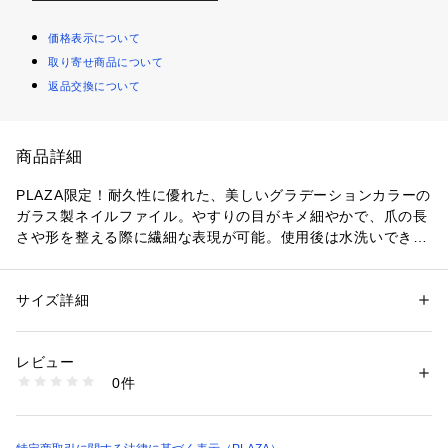
価格表示について
取り寄せ商品について
返品交換について
商品詳細
PLAZA限定！耐久性に優れた、美しいグラデーションカラーの
ガラス製ネイルファイル。やすりの目がキメ細やかで、爪の長
さや形を整える際に繊細な表現が可能。使用後は水洗いできる
ので、衛生的に繰り返し使用できるのもうれしいポイント。
サイズ詳細
性別：
レディース
メンズ
カテゴリー：
コスメ・ビューティー
 ＞ 
美容ケアグッズ
 ＞ 
その他メイクア
ップグッズ
レビュー
0件
商品番号：
1108200000044 
（モール）
4548665579616 （ショップ）