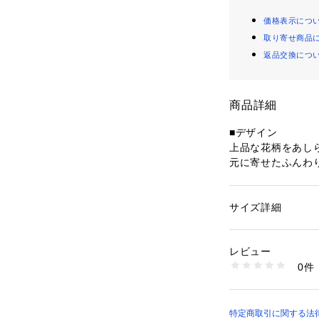
価格表示につ
取り寄せ商品
返品交換につ
商品詳細
■デザイン

上品な花柄をあし
元に寄せたふんわ
出し、二の腕をカ
ラスします。リラ
を明るく見せてくれ
サイズ詳細
性別：
レディース
カテゴリー：
ファッ
■素材

レビュー
コットン100%の
商品番号：
11061000
0件
心地よい着用感が特
030163108 （ショ
※こちらの商品は
実際の商品と仕様
特定商取引に関する法