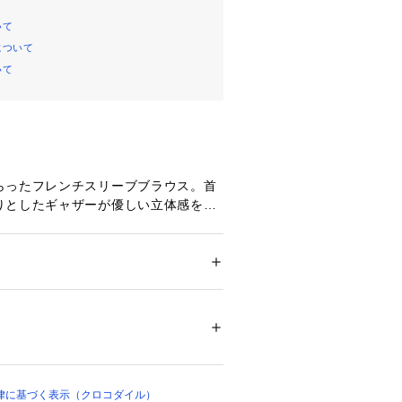
いて
について
いて
らったフレンチスリーブブラウス。首
りとしたギャザーが優しい立体感を演
バーしながら洗練された華やかさをプ
ックス感のあるシルエットで、顔周り
るデザインです。

ション
 ＞ 
トップス
 ＞ 
シャツ・ブラウス
天然素材を使用。やわらかな肌触りと
00140 
（モール）
徴です。

ップ）
サンプルで撮影しております。

・加工が若干異なる場合がございま
律に基づく表示（クロコダイル）