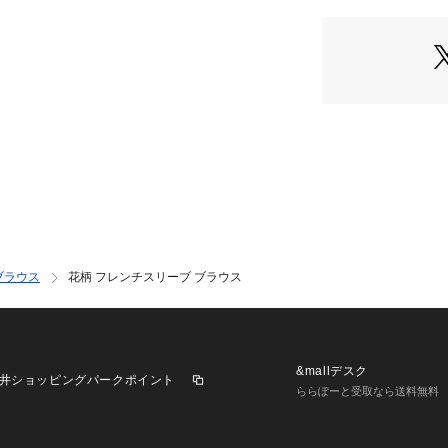
す。
ブラウス
花柄 フレンチスリーブ ブラウス
&mallデスク
井ショッピングパークポイント
ららぽーと受取なら送料無料