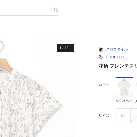
1
/
12
クロコダイル
CROCODILE
花柄 フレンチス
カラー
ワインレッド
M
サイズ