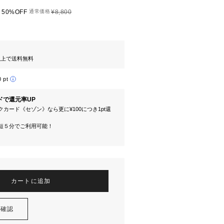
50%OFF
通常価格
¥8,800
円以上で送料無料
0 pt
ドで還元率UP
カード《セゾン》なら更に¥100につき1pt還
短５分でご利用可能！
カートに追加
を確認