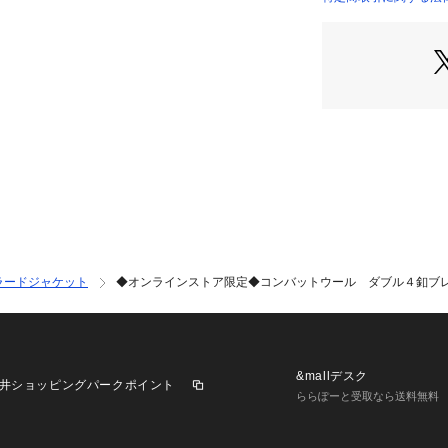
P2423033000083
は、ビジネスシー
などを合わせたカ
す。
こちらのブレザー
です。右前でも左
仕様
【アンコンタイプ
・裏地-あり（肩
・フロント-ダブル
・袖口-明きみせ
・袖ボタン-2個
・切羽-なし
ラードジャケット
◆オンラインストア限定◆コンバットウール ダブル４釦ブレザー T
・ポケット-左胸
ップ、内側右1左1
・ベント-サイドベ
・その他-襟7mm
&mallデスク
井ショッピングパークポイント
ららぽーと受取なら送料無料
＜価格改定のお知