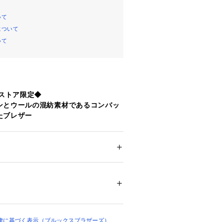
いて
について
いて
ンストア限定◆
ンとウールの混紡素材であるコンバッ
たブレザー
ポン社が、元は軍需用で開発した摩擦
コーデュラナイロン素材とウールを混
しました。裏地や肩パッドなどを極力
ション
 ＞ 
ジャケット
 ＞ 
テーラードジャケッ
肩回りに薄い芯地を据えた軽い着心地
2%、ナイロン25%、ポリエステル23%、裏
ックス ブラザーズを象徴するGF（ゴ
%
ス）の刻印入りのゴールドメタルボタン
ア
クリーニング
メッキ加工を施したのち組み上げる伝
ついては、商品の品質表示タグをご覧くださ
け継ぐWaterburry社製のものを採
ー代わりにもなるダブルのブレザー
律に基づく表示（ブルックスブラザーズ）
00649 
（モール）