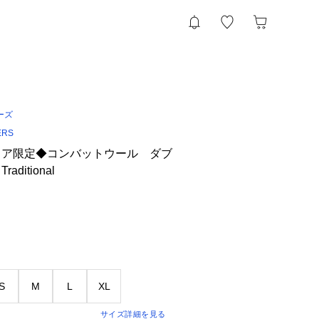
ーズ
ERS
トア限定◆コンバットウール ダブ
ditional
S
M
L
XL
サイズ詳細を見る