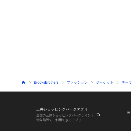
BrooksBrothers
ファッション
ジャケット
テー
三井ショッピングパークアプリ
三
全国の三井ショッピングパークポイント
対象施設でご利用できるアプリ