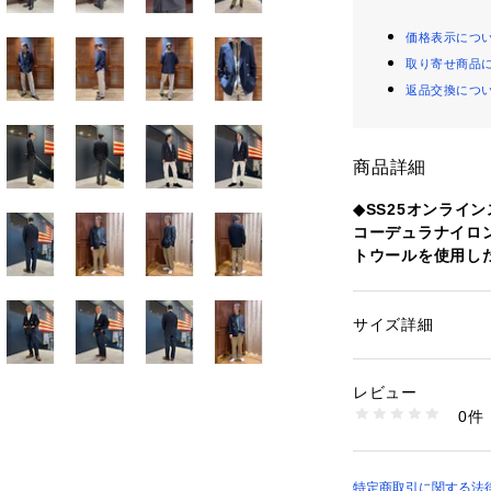
価格表示につ
取り寄せ商品
返品交換につ
商品詳細
◆SS25オンライ
コーデュラナイロ
トウールを使用し
表地には米国デュ
や引き裂きに強い
サイズ詳細
性別：
メンズ
紡した生地を使用
カテゴリー：
ファッ
ト
省き、ラペル部と
素材：表地-ウール5
レビュー
が特徴です。ブル
地-ポリエステル100
0件
ールデン フリー
生産国：インドネシ
洗濯：石油系ドライ
は、パーツごとに
※詳しい洗濯方法に
統的な製法を現代に受
い
用。軽めのアウタ
特定商取引に関する法
商品番号：
11042000