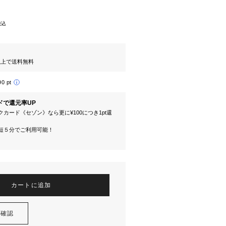
税込
円以上で送料無料
90 pt
ドで還元率UP
カード《セゾン》なら更に¥100につき1pt還
短５分でご利用可能！
カートに追加
を確認