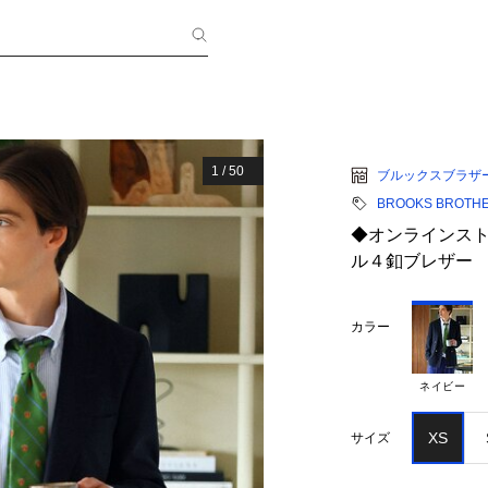
1
/
50
ブルックスブラザ
BROOKS BROTH
◆オンラインス
ル４釦ブレザー Tra
カラー
ネイビー
XS
サイズ