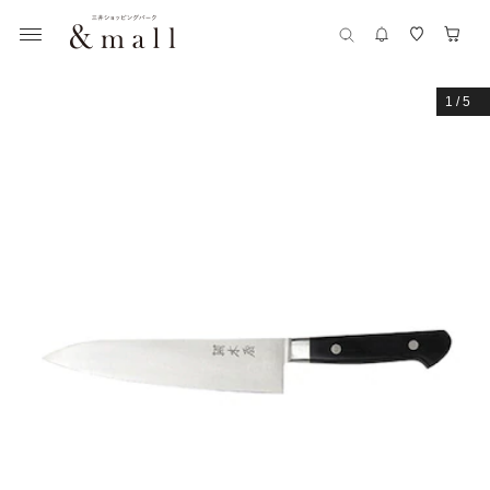
1
/
5