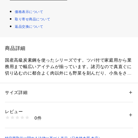
価格表示について
取り寄せ商品について
返品交換について
商品詳細
国産高級炭素鋼を使ったシリーズです。ツバ付で家庭用から業
務用まで幅広いアイテムが揃っています。諸刃なので真直ぐに
切り込むのに都合よく肉以外にも野菜を刻んだり、小魚をさば
いたり、お刺身を引くこともできます。
サイズ詳細
性別：
レディース
メンズ
キッズ・ベビー
カテゴリー：
生活雑貨
 ＞ 
キッチン用品･調理器具
 ＞ 
包丁・まな板
素材：国産炭素鋼、積層黒強化木
生産国：日本
レビュー
商品番号：
1102500000020 
（モール）
0件
3060302180 （ショップ）