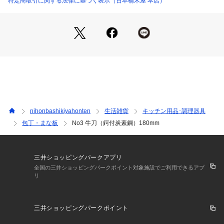
特定商取引に関する法律に基づく表示（日本橋木屋 本店）
nihonbashikiyahonten
生活雑貨
キッチン用品･調理器具
包丁・まな板
No3 牛刀（鍔付炭素鋼）180mm
三井ショッピングパークアプリ
全国の三井ショッピングパークポイント対象施設でご利用できるアプ
リ
三井ショッピングパークポイント