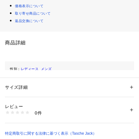
価格表示について
取り寄せ商品について
返品交換について
商品詳細
性別：
レディース
メンズ
カテゴリー：
バッグ
 ＞ 
バックパック・リュック
サイズ詳細
商品番号：
1102300001971 
（モール）
320-4931 （ショップ）
レビュー
0件
特定商取引に関する法律に基づく表示（Tasche Jack）