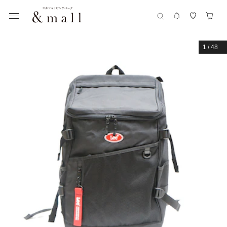
1
/
48