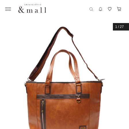
1
/
27