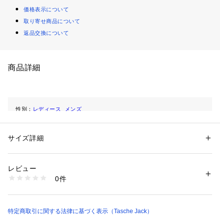
価格表示について
取り寄せ商品について
返品交換について
商品詳細
性別：
レディース
メンズ
カテゴリー：
バッグ
 ＞ 
トートバッグ
サイズ詳細
商品番号：
1102300001113 
（モール）
320-3106 （ショップ）
レビュー
0件
特定商取引に関する法律に基づく表示（Tasche Jack）