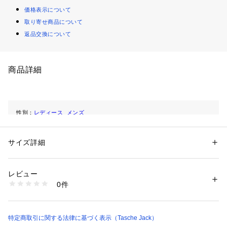
価格表示について
取り寄せ商品について
返品交換について
商品詳細
性別：
レディース
メンズ
カテゴリー：
バッグ
 ＞ 
バックパック・リュック
サイズ詳細
商品番号：
1102300000580 
（モール）
20075 （ショップ）
レビュー
0件
特定商取引に関する法律に基づく表示（Tasche Jack）