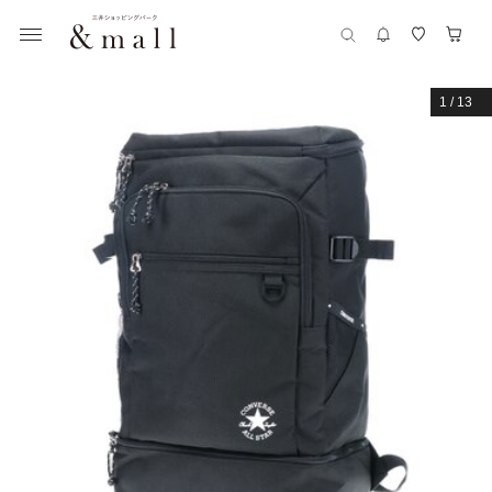
1
/
13