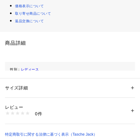
価格表示について
取り寄せ商品について
返品交換について
商品詳細
性別：
レディース
カテゴリー：
バッグ
 ＞ 
トートバッグ
サイズ詳細
商品番号：
1102300000310 
（モール）
JM107 （ショップ）
レビュー
0件
特定商取引に関する法律に基づく表示（Tasche Jack）