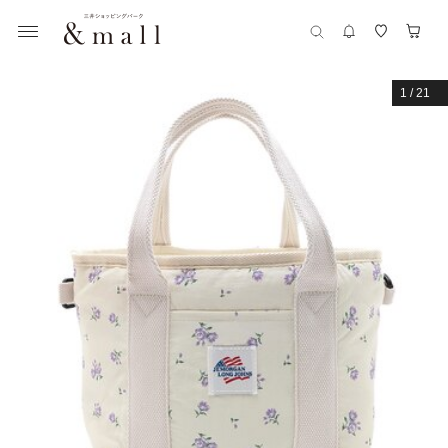
1
/
21