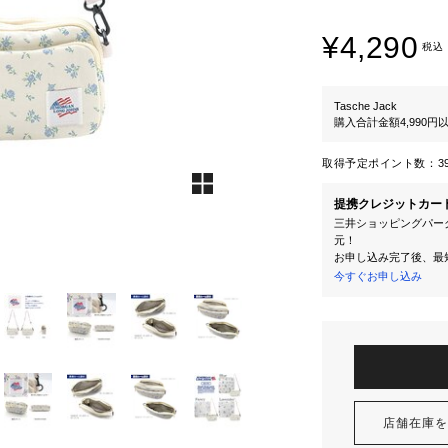
¥4,290
税込
Tasche Jack
購入合計金額4,990
取得予定ポイント数：
3
提携クレジットカー
三井ショッピングパーク
元！
お申し込み完了後、最
今すぐお申し込み
店舗在庫