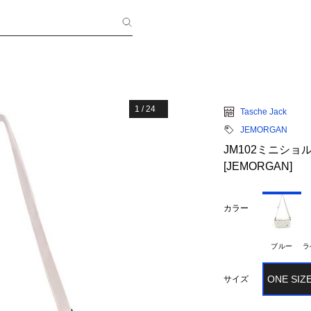
1
/
24
Tasche Jack
JEMORGAN
JM102ミニショ
[JEMORGAN]
カラー
ブルー
ラ
ONE SIZ
サイズ