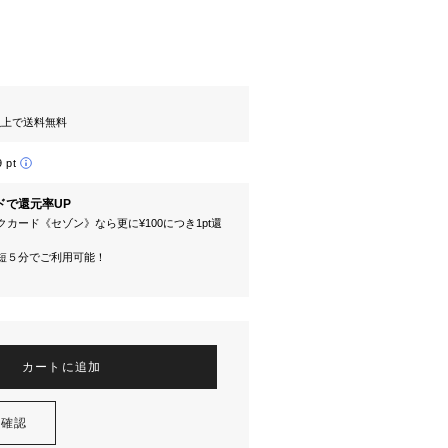
円以上で送料無料
9 pt
ドで還元率UP
カード《セゾン》なら更に¥100につき1pt還
短５分でご利用可能！
カートに追加
を確認