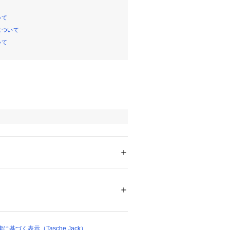
いて
について
いて
 ＞ 
ショルダーバッグ
00309 
（モール）
基づく表示（Tasche Jack）