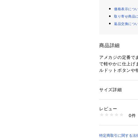
価格表示につ
取り寄せ商品
返品交換につ
商品詳細
アメカジの定番で
で軽やかに仕上げ
ルドットボタンや
を備えており、家
なシーンでも機能
る涼しい着心地と
サイズ詳細
性別：
メンズ
ンを開けてラフに
カテゴリー：
ファッ
素材：綿 80％

っぽく演出できる
   ポリエステル 20％
レビュー
生産国：中国製
0件
商品番号：
11020000
314U5303 （ショ
特定商取引に関する法律に