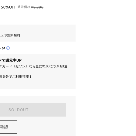
50%OFF
通常価格
¥9,790
円以上で送料無料
4 pt
ドで還元率UP
カード《セゾン》なら更に¥100につき1pt還
短５分でご利用可能！
SOLDOUT
を確認