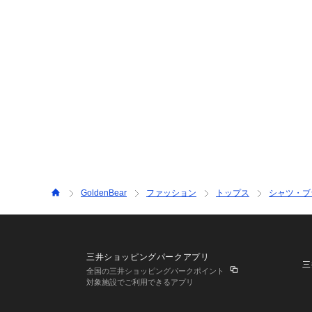
GoldenBear
ファッション
トップス
シャツ・ブ
三井ショッピングパークアプリ
三
全国の三井ショッピングパークポイント
対象施設でご利用できるアプリ