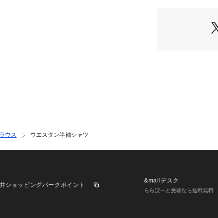
ラウス
ウエスタン半袖シャツ
&mallデスク
井ショッピングパークポイント
ららぽーと受取なら送料無料