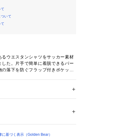
いて
について
いて
あるウエスタンシャツをサッカー素材
ました。片手で簡単に着脱できるパー
物の落下を防ぐフラップ付きポケット
族でのキャンプやBBQなどアクティブ
的に活躍します。特有の凹凸生地によ
ゆったりとしたサイズ感により、ボタ
羽織るだけで夏の休日スタイルを大人
ション
 ＞ 
トップス
 ＞ 
シャツ・ブラウス
便利なアイテムです。
00265 
（モール）
ップ）
基づく表示（Golden Bear）