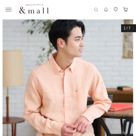
1
/
7