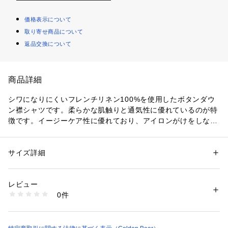
価格表示について
取り寄せ商品について
返品交換について
商品詳細
シワになりにくいフレンチリネン100%を使用したボタンダウ
ン襟シャツです。柔らかな肌触りと通気性に優れているのが特
徴です。イージーケア性に優れており、アイロンがけをしなく
てもシワを気にすることなく着用いただけます。
サイズ詳細
性別：
メンズ
カテゴリー：
ファッション
 ＞ 
トップス
 ＞ 
シャツ・ブラウス
素材：麻 100％
生産国：カンボジア製
レビュー
商品番号：
1102000000220 
（モール）
0件
314U4230 （ショップ）