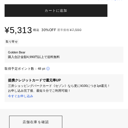
カートに追加
¥5,313
30%OFF
¥7,590
税込
通常価格
取り寄せ
Golden Bear
購入合計金額4,990円以上で送料無料
取得予定ポイント数：
48 pt
提携クレジットカードで還元率UP
三井ショッピングパークカード《セゾン》なら更に¥100につき1pt還元！
お申し込み完了後、最短５分でご利用可能！
今すぐお申し込み
店舗在庫を確認