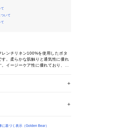
いて
について
いて
レンチリネン100%を使用したボタ
です。柔らかな肌触りと通気性に優れ
す。イージーケア性に優れており、ア
くてもシワを気にすることなく着用い
ション
 ＞ 
トップス
 ＞ 
シャツ・ブラウス
製
00220 
（モール）
ップ）
基づく表示（Golden Bear）