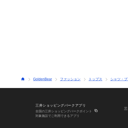
GoldenBear
ファッション
トップス
シャツ・ブ
三井ショッピングパークアプリ
三
全国の三井ショッピングパークポイント
対象施設でご利用できるアプリ