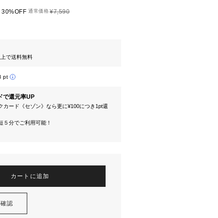
30%OFF
通常価格
¥7,590
円以上で送料無料
8 pt
ドで還元率UP
カード《セゾン》なら更に¥100につき1pt還
短５分でご利用可能！
カートに追加
を確認