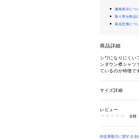
価格表示につ
取り寄せ商品
返品交換につ
商品詳細
シワになりにくいフ
ンダウン襟シャツ
ているのが特徴で
イロンがけをしな
ただけます。
サイズ詳細
性別：
メンズ
カテゴリー：
ファッ
素材：麻 100％
生産国：カンボジア
レビュー
商品番号：
11020000
0件
314U4230 （ショ
特定商取引に関する法律に