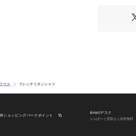
ラウス
フレンチリネンシャツ
&mallデスク
井ショッピングパークポイント
ららぽーと受取なら送料無料