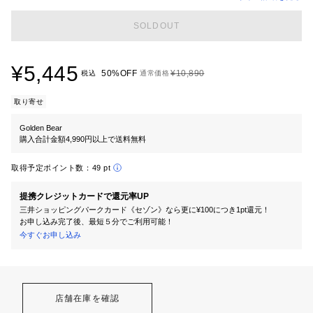
SOLDOUT
¥5,445
50%OFF
¥10,890
税込
通常価格
取り寄せ
Golden Bear
購入合計金額4,990円以上で送料無料
取得予定ポイント数：
49 pt
提携クレジットカードで還元率UP
三井ショッピングパークカード《セゾン》なら更に¥100につき1pt還元！
お申し込み完了後、最短５分でご利用可能！
今すぐお申し込み
店舗在庫を確認