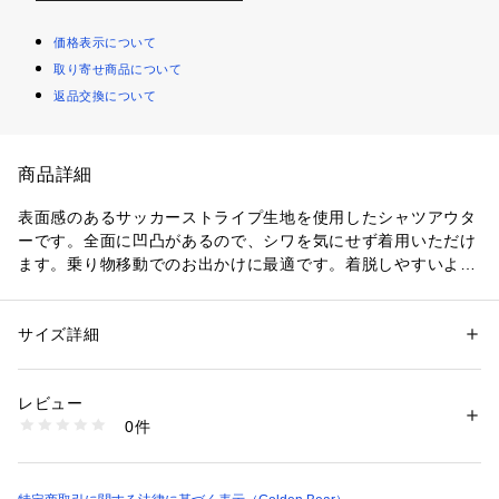
価格表示について
取り寄せ商品について
返品交換について
商品詳細
表面感のあるサッカーストライプ生地を使用したシャツアウタ
ーです。全面に凹凸があるので、シワを気にせず着用いただけ
ます。乗り物移動でのお出かけに最適です。着脱しやすいよう
にフロント部分にはリングドット釦を採用しました。着合わせ
るボトムスはデニムやチノパンがおすすめです。
サイズ詳細
性別：
メンズ
カテゴリー：
ファッション
 ＞ 
トップス
 ＞ 
シャツ・ブラウス
素材：綿 97％

   ポリウレタン 3％
レビュー
生産国：ミャンマー製
0件
商品番号：
1102000000216 
（モール）
314U3201 （ショップ）