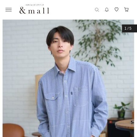
1
/
5