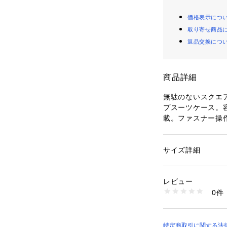
価格表示につ
取り寄せ商品
返品交換につ
商品詳細
無駄のないスクエ
プスーツケース。
載。ファスナー操
先での買い物など
ァスナーは二重構
によるこじ開けを
サイズ詳細
性別：
レディース
チレバーを下げる
カテゴリー：
バッグ
定。電車や坂道な
生産国：中国
レビュー
便利です。
商品番号：
11009000
0件
5514-49 （ショップ
特定商取引に関する法律