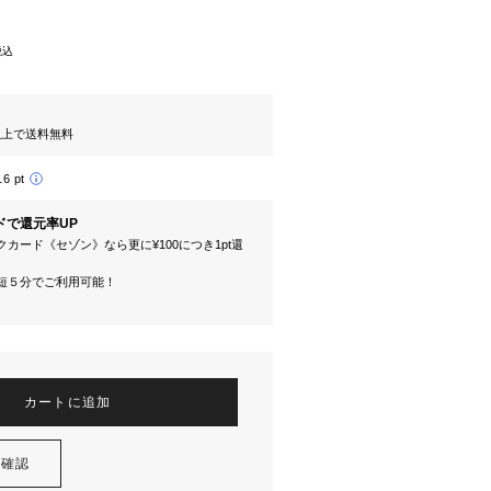
税込
円以上で送料無料
16 pt
ドで還元率UP
カード《セゾン》なら更に¥100につき1pt還
短５分でご利用可能！
カートに追加
を確認