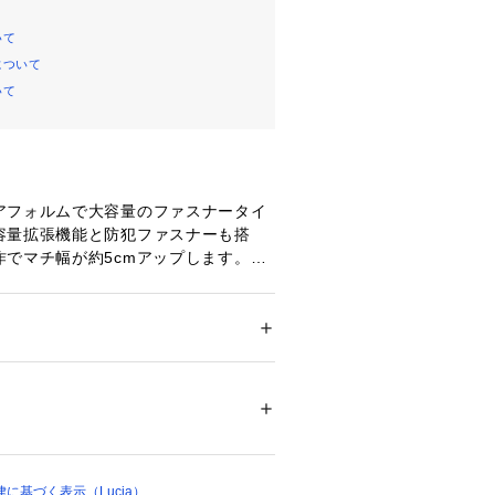
いて
について
いて
アフォルムで大容量のファスナータイ
容量拡張機能と防犯ファスナーも搭
作でマチ幅が約5cmアップします。旅
で荷物が増えても安心です。メインフ
造の防犯ファスナーを採用。ペンなど
防ぎます。ボディー側面にあるスイッ
メンズ
ことで、前シェル側のキャスターを固
 ＞ 
スーツケース・キャリーバッグ
どでキャスターを動かしたくない時に
00036 
（モール）
）
に基づく表示（Lucia）