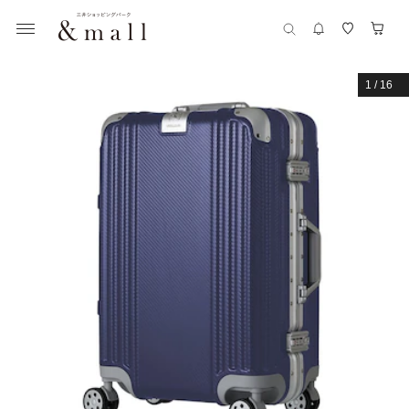
1
/
16