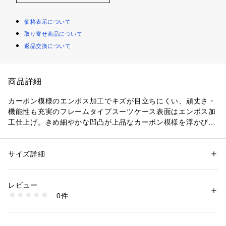
価格表示について
取り寄せ商品について
返品交換について
商品詳細
カーボン模様のエンボス加工でキズが目立ちにくい、頑丈さ・
機能性も充実のフレームタイプスーツケース表面はエンボス加
工仕上げ。きめ細やかな凹凸が上品なカーボン模様を浮かび上
がらせます。深い溝を入れることで、平らなフレームながらし
っかりとした強度を実現しました。ノートPC収納スペースを
装備したフロントオープン仕様。荷物の素早い出し入れが可能
サイズ詳細
性別：
レディース
メンズ
です。
カテゴリー：
バッグ
 ＞ 
スーツケース・キャリーバッグ
生産国：中国
レビュー
商品番号：
1100900000030 
（モール）
0件
5507-48 （ショップ）