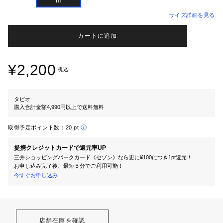
サイズ詳細を見る
カートに追加
¥2,200
税込
タビオ
購入合計金額4,990円以上で送料無料
取得予定ポイント数：
20 pt
提携クレジットカードで還元率UP
三井ショッピングパークカード《セゾン》なら更に¥100につき1pt還元！
お申し込み完了後、最短５分でご利用可能！
今すぐお申し込み
店舗在庫を確認