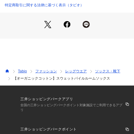
◇サイズ違いはこちら
特定商取引に関する法律に基づく表示（タビオ）
メンズサイズ(25～27?)
Tabio
ファッション
レッグウエア
ソックス・靴下
【オーガニックコットン】スウェットパイルルームソックス
三井ショッピングパークアプリ
全国の三井ショッピングパークポイント対象施設でご利用できるアプ
リ
三井ショッピングパークポイント