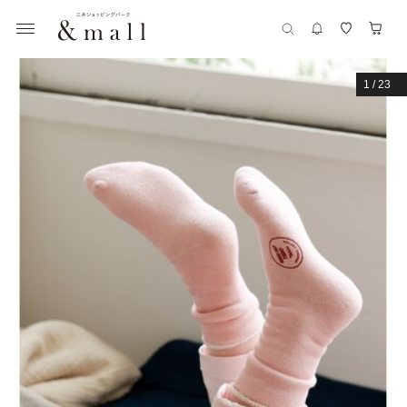
1
/
23