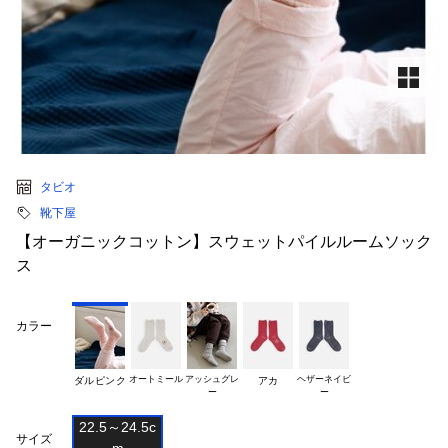
タビオ
靴下屋
【オーガニックコットン】スウェットパイルルームソック
ス
カラー
オートミール
アッシュグレ

ヘザーネイビ

ダルピンク
アカ
22.5～24.5c

サイズ