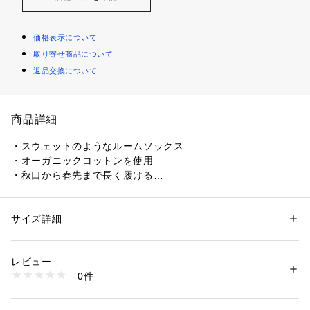
価格表示について
取り寄せ商品について
返品交換について
商品詳細
・スウェットのようなルームソックス
・オーガニックコットンを使用
・秋口から春先まで長く履ける
80年代のオールドスウェットを
彷彿とさせる、その姿はまるで
サイズ詳細
性別：
レディース
履くスウェットそのもの。
カテゴリー：
ファッション
 ＞ 
レッグウエア
 ＞ 
ソックス・靴下
素材：綿90% ポリエステル8% ポリウレタン2%
内側のパイルはオーガニックコットンを
生産国：日本
レビュー
使用しています。
商品番号：
1100000009534 
（モール）
0件
綿のルームソックスは
011141523 （ショップ）
秋口から春先まで長く履いていただけます。