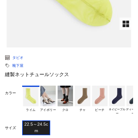
タビオ
靴下屋
縫製ネットチュールソックス
カラー
ネイビーブル

ディープグ
ライム
アイボリー
クロ
チャ
ピーチ
22.5～24.5c

サイズ