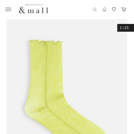
1
/
23