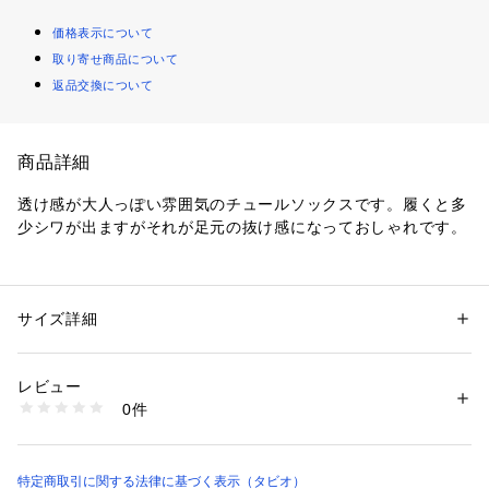
価格表示について
取り寄せ商品について
返品交換について
商品詳細
透け感が大人っぽい雰囲気のチュールソックスです。履くと多
少シワが出ますがそれが足元の抜け感になっておしゃれです。
性別：
レディース
サイズ詳細
カテゴリー：
ファッション
 ＞ 
レッグウエア
 ＞ 
ソックス・靴下
素材：ポリエステル100%
生産国：日本
商品番号：
1100000004449 
（モール）
レビュー
021140568 （ショップ）
0件
特定商取引に関する法律に基づく表示（タビオ）