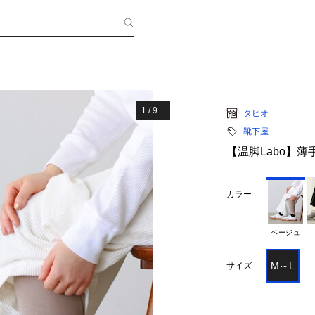
1
/
9
タビオ
靴下屋
【温脚Labo】
カラー
ベージュ
M～L
サイズ