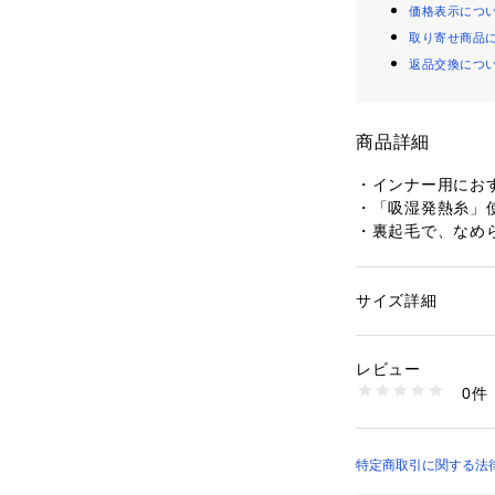
価格表示につ
取り寄せ商品
返品交換につ
商品詳細
・インナー用にお
・「吸湿発熱糸」
・裏起毛で、なめ
超極細タイプアク
吸湿発熱糸を交編
サイズ詳細
性別：
レディース
肌に当たる内側は
カテゴリー：
ファッ
ツ・トレンカ
ソフトな肌触りも
素材：アクリル71%
レビュー
2% ポリウレタン3%
0件
薄手生地なのに保
生産国：日本
商品番号：
11000000
ボトムスのインナ
051850023 （ショ
様々なシーンでの
特定商取引に関する法