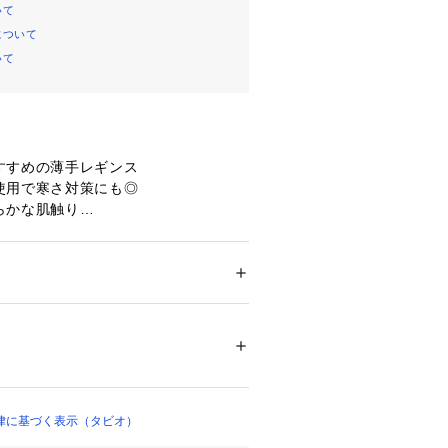
いて
について
いて
すすめの薄手レギンス
使用で寒さ対策にも◎
らかな肌触り
リル極衣と
で編んだレギンスです。
ソフトな裏起毛で
ション
 ＞ 
レッグウエア
 ＞ 
レギンス・スパッ
ポイントです。
 ナイロン14% 合成繊維（アクリレート系）1
温性に優れているため、
04170 
（モール）
ーとして
ップ）
防寒対策にオススメです。
律に基づく表示（タビオ）