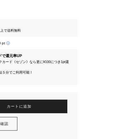
円以上で送料無料
0 pt
ドで還元率UP
カード《セゾン》なら更に¥100につき1pt還
短５分でご利用可能！
カートに追加
を確認