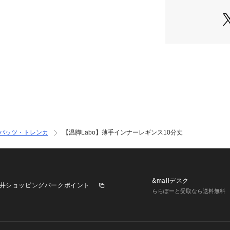
パッツ・トレンカ
【温脚Labo】薄手インナーレギンス10分丈
&mallデスク
井ショッピングパークポイント
ららぽーと受取なら送料無料