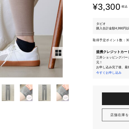
¥3,300
税込
タビオ
購入合計金額4,990
取得予定ポイント数：
3
提携クレジットカー
三井ショッピングパーク
元！
お申し込み完了後、最
今すぐお申し込み
店舗在庫