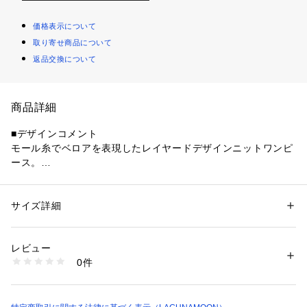
価格表示について
取り寄せ商品について
返品交換について
商品詳細
■デザインコメント
モール糸でベロアを表現したレイヤードデザインニットワンピ
ース。
ヒップが隠れるキャミソール丈のバランスが身体のラインを綺
麗に見せます。
スキッパーデザインのネックラインが程よい抜け感を出し女性
サイズ詳細
性別：
レディース
らしさを表現。
カテゴリー：
ファッション
 ＞ 
ワンピース・ドレス
 ＞ 
ワンピース
素材：[アウター]ポリエステル87％ ナイロン13％[インナー]レーヨン50％ 
1枚でこなれ感のあるスタイリングが完成するアイテムです。 
ポリエステル29％ ナイロン21％
レビュー
生産国：中国製
0件
【仕様変更箇所】
商品番号：
1099600001195 
（モール）
032460305701 （ショップ）
ワンピースウエスト2cm細くなります。キャミソール丈2セン
チ。