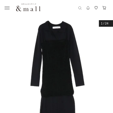
1
/
24