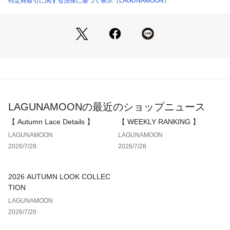
特定商取引に関する法律に基づく表示（LAGUNAMOON）
 ■スタイリングポイント
 ・１枚で着映えするワンピースなので、パンプスやブーツ、
ローファーなどシューズで変化をプラス
 ・シャギーコート、ロングコート合わせできれいめな印象に 
------------------------------------------
 透け感：なし
 裏地：なし
 生地の厚さ：薄手
LAGUNAMOONの最近のショップニュース
 洗濯：手洗い可
 伸縮性：あり
【 Autumn Lace Details 】
【 WEEKLY RANKING 】
 ポケット：なし
LAGUNAMOON
LAGUNAMOON
 ジップ：なし
2026/7/28
2026/7/28
 ---------------------------------------------------
2026 AUTUMN LOOK COLLEC
TION
LAGUNAMOON
2026/7/28