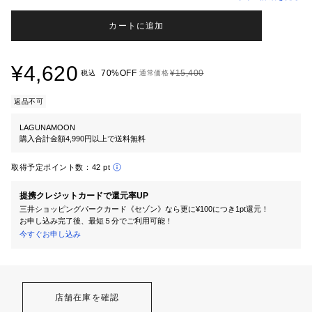
カートに追加
¥4,620
70%OFF
¥15,400
税込
通常価格
返品不可
LAGUNAMOON
購入合計金額4,990円以上で送料無料
取得予定ポイント数：
42 pt
提携クレジットカードで還元率UP
三井ショッピングパークカード《セゾン》なら更に¥100につき1pt還元！
お申し込み完了後、最短５分でご利用可能！
今すぐお申し込み
店舗在庫を確認