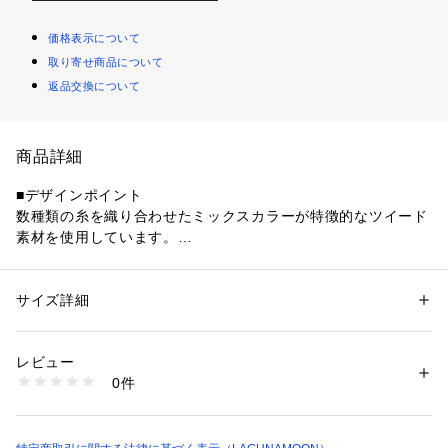
価格表示について
取り寄せ商品について
返品交換について
商品詳細
■デザインポイント
数種類の糸を織り合わせたミックスカラーが特徴的なツイード
素材を使用しています。
ウエスト背面にはシャーリンゴムを仕込みスタイルアップ効果
のあるジャンパスカートです。
大きく開いたVネックとメタルZIPがフィットアンドフレアの甘
サイズ詳細
性別：
レディース
さを軽減し
カテゴリー：
ファッション
 ＞ 
ワンピース・ドレス
 ＞ 
ワンピース
素材：表地:ポリエステル93％ レーヨン7％ 裏地:ポリエステル100％
バランスの良い上品な1着に仕上げています。
生産国：中国製
レビュー
商品番号：
1099600000761 
（モール）
0件
■スタイリングポイント
032550302901 （ショップ）
・ピタニットやブラウスとのレイヤードスタイリングがおすす
め
・着映えするアイテムなので、ブーツやミュール、小物で変化