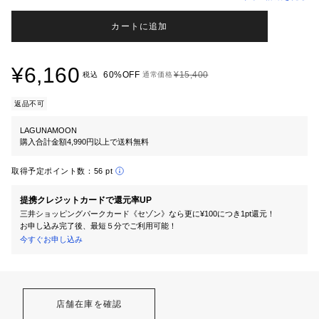
カートに追加
¥6,160
60%OFF
¥15,400
税込
通常価格
返品不可
LAGUNAMOON
購入合計金額4,990円以上で送料無料
取得予定ポイント数：
56 pt
提携クレジットカードで還元率UP
三井ショッピングパークカード《セゾン》なら更に¥100につき1pt還元！
お申し込み完了後、最短５分でご利用可能！
今すぐお申し込み
店舗在庫を確認