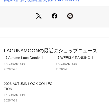
特定商取引に関する法律に基づく表示（LAGUNAMOON）
を楽しんで
・今年はレースやベロアトップスとの合わせも〇
-----------------------------------
透け感：なし
裏地：あり
生地の厚さ：普通
洗濯：×
伸縮性：なし
LAGUNAMOONの最近のショップニュース
ポケット：あり
ジップ：あり
【 Autumn Lace Details 】
【 WEEKLY RANKING 】
-----------------------------------
LAGUNAMOON
LAGUNAMOON
2026/7/28
2026/7/28
2026 AUTUMN LOOK COLLEC
TION
LAGUNAMOON
2026/7/28