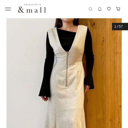
1
/
57