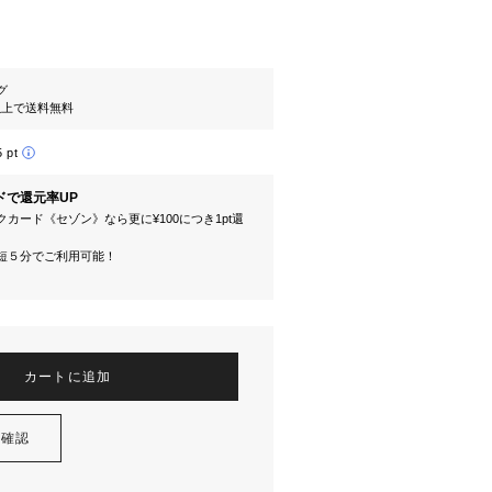
グ
円以上で送料無料
5 pt
ドで還元率UP
カード《セゾン》なら更に¥100につき1pt還
短５分でご利用可能！
カートに追加
を確認