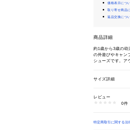
価格表示につ
取り寄せ商品
返品交換につ
商品詳細
約1歳から3歳の
の外遊びやキャン
シューズです。ア
を取り入れ、耐滑
ソールはかかとの
効果のあるシャイ
サイズ詳細
性別：
キッズ・ベビ
するウォーターマ
カテゴリー：
シュー
素材：本体=人工皮革
ベルト。アッパー
生産国：カンボジア
レビュー
ッシュ。つま先部
商品番号：
10975000
0件
真冬以外の3シー
1144A431-001 
た路面の上などは
での使用の際はご
特定商取引に関する法