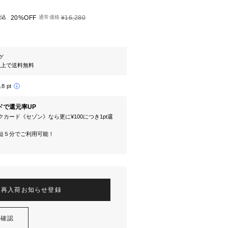
税込
20%OFF
通常価格
¥16,280
グ
円以上で送料無料
18 pt
ドで還元率UP
カード《セゾン》なら更に¥100につき1pt還
短５分でご利用可能！
再入荷お知らせ登録
を確認