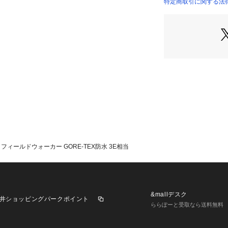
スニーカー、ウォ
特定商取引に関する法
フィールドウォーカー GORE-TEX防水 3E相当
&mallデスク
井ショッピングパークポイント
ららぽーと受取なら送料無料