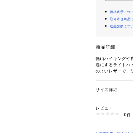
価格表示につ
取り寄せ商品
返品交換につ
商品詳細
低山ハイキングや
適にするライトハ
のよいレザーで、
ブリクスを採用し
ドソールにはクッシ
採用。かかと部に衝
サイズ詳細
性別：
メンズ
ッション性を発揮
カテゴリー：
シュー
素材：本体＝天然皮
部まで配置したソ
ターソール＝ゴム底
レビュー
を生み、長距離、
生産国：インドネシ
0件
みならずタウンユ
商品番号：
10975000
1293A023-400 
■キーワード