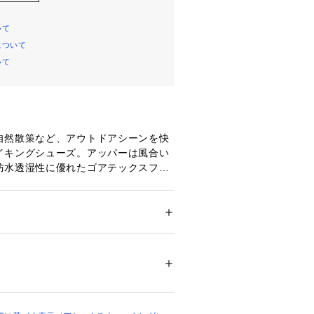
いて
について
いて
自然散策など、アウトドアシーンを快
イキングシューズ。アッパーは風合い
防水透湿性に優れたゴアテックスファ
、外からの雨の浸入を抑えます。ミッ
ョン性と反発性を併せもつSPEVAを
撃緩衝材GEL[TM]を搭載、優れたク
。樹脂プレートをかかと部からつま先
ズ
 ＞ 
スニーカー・スリッポン
革（牛革）・ポリエステル・人工皮革　アウ
ール構造により、ばねのような反発力
長時間歩行をサポート。アウトドアの
ア
ースにも適した一足です。
00119 
（モール）
（ショップ）