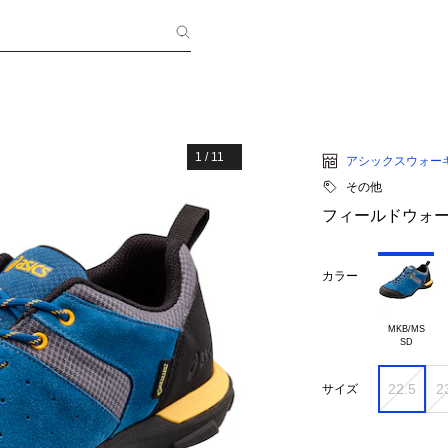
1
/
11
アシックスウォー
その他
フィールドウォーカ
カラー
MKB/MS

22.5
2
サイズ