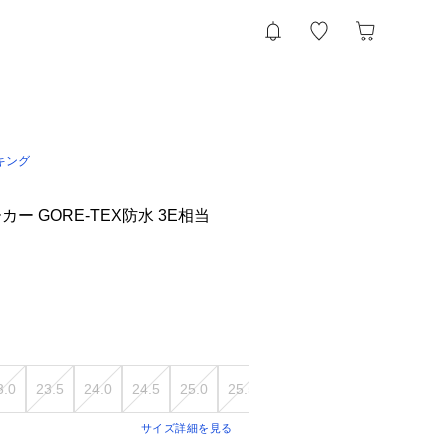
キング
ー GORE-TEX防水 3E相当
3.0
23.5
24.0
24.5
25.0
25.5
26.0
26.5
27.0
27.5
サイズ詳細を見る