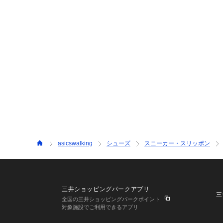
asicswalking
シューズ
スニーカー・スリッポン
三井ショッピングパークアプリ
三
全国の三井ショッピングパークポイント
対象施設でご利用できるアプリ