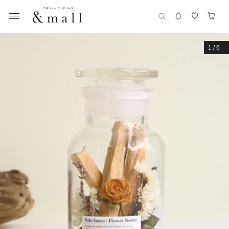
1
/
6