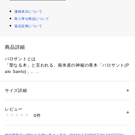
価格表示について
取り寄せ商品について
返品交換について
商品詳細
パロサントとは
「聖なる木」と言われる、南米産の神秘の香木「パロサント(P
alo Santo)」。
NY周辺のファッション業界やヨガインストラクターなど
サスティナブルに感度の高い人々から今注目を集めている南米
原産の野生高木。
サイズ詳細
性別：
レディース
メンズ
火をつけて焚くことでふんわりと濃厚な甘い香りがお部屋いっ
カテゴリー：
生活雑貨
 ＞ 
雑貨・花
 ＞ 
その他雑貨・花
ぱいに広がり
レビュー
邪気を払い幸福を呼び込むスマッジング（＝「燻す」の意）と
商品番号：
1094300000011 
（モール）
0件
して利用できます。
25NHG-901 （ショップ）
【インテリアやギフトにぴったりのフラワーボトル】
ハーブやドライフラワーとパロサントを試薬瓶に詰めたフラワ
ーボトル。