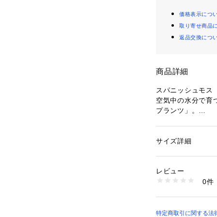
価格表示につ
取り寄せ商品
返品交換につ
商品詳細
スパニッシュモス（A
空気中の水分で育
プランツ」。
中でも人気の「ス
姿が魅力。
ナチュラルな雰囲
サイズ詳細
性別：
レディース
とおしゃれに。
カテゴリー：
生活雑
別名「チランジア
レビュー
好きの間でも注目
商品番号：
10943000
0件
25NHG-401 （シ
スパニッシュモス
置き場所：風通し
て）
特定商取引に関する法律に