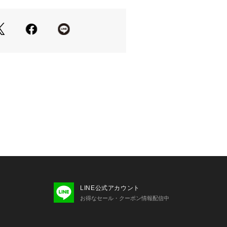
回、霧吹きでたっぷりと。夏は毎日、冬
！ 水やり後はしっかり乾かして蒸れを
めた液体肥料を霧吹きで（なくてもO
なった部分はやさしく取り除いてくだ
LINE公式アカウント
お得なセール・クーポン情報配信中