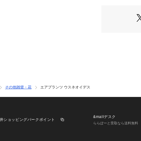
水やり：週2～3
OASEEDS）
は週1回が目安
乾かすことが大切
防ぎましょう
肥料：月1回、薄
K）
お手入れ：茶色く
さい
その他雑貨・花
エアプランツ ウスネオイデス
&mallデスク
井ショッピングパークポイント
ららぽーと受取なら送料無料