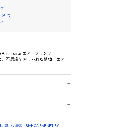
いて
について
いて
ir Plants エアープランツ）
つ、不思議でおしゃれな植物「エアー
パニッシュモス」は、ふわっと垂れる
気を演出し、吊るすだけで空間がぐっ
メンズ
貨
 ＞ 
雑貨・花
 ＞ 
その他雑貨・花
・ウスネオイデス」とも呼ばれ、植物
の存在です。
00010 
（モール）
ョップ）
（ウスネオイデス）の育て方
の良い明るい場所（直射日光は避け
基づく表示（BIANCA BARNET BY