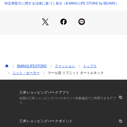
細身で体に沿うシルエットですが、リブ編みなので伸縮性があ
特定商取引に関する法律に基づく表示（B:MING LIFE STORE by BEAMS）
りストレスフリーに着られます。
■素材
程よくシアー感のあるリブ素材。軽さと柔らかさが特徴です。
※光の当たり具合やパソコンなどの閲覧環境によって、実際の
色味と異なって見える場合がございます。予めご了承くださ
い。
※商品の色味は商品単体で撮影した画像をご参照ください。
BMINGLIFESTORE
ファッション
トップス
◆お気に入り登録のおすすめ◆
ニット・セーター
ウール混 リブニット タートルネック
気になる商品には「お気に入り」登録がおすすめです！
登録していただくと再入荷のお知らせやセール通知など、商品
の最新情報が届きます。またマイページでいつでも確認が可能
になります。
三井ショッピングパークアプリ
お得な情報が届くこともありますので、是非ご活用ください。
全国の三井ショッピングパークポイント対象施設でご利用できるアプ
リ
三井ショッピングパークポイント