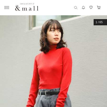
1
/
65