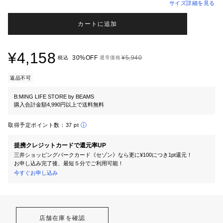
サイズ詳細を見る
カートに追加
¥4,158
30%OFF
¥5,940
税込
通常価格
返品不可
B:MING LIFE STORE by BEAMS
購入合計金額4,990円以上で送料無料
取得予定ポイント数：
37 pt
提携クレジットカードで還元率UP
三井ショッピングパークカード《セゾン》なら更に¥100につき1pt還元！
お申し込み完了後、最短５分でご利用可能！
今すぐお申し込み
店舗在庫を確認