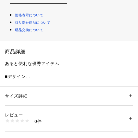
価格表示について
取り寄せ商品について
返品交換について
商品詳細
あると便利な優秀アイテム
■デザイン
ベーシックなタートルネックニット。1枚はもちろん、シャツ
やジャケットのインナー使いにもぴったり。オンオフ活躍する
万能なひと品です。
サイズ詳細
性別：
レディース
カテゴリー：
ファッション
 ＞ 
トップス
 ＞ 
ニット・セーター
素材：アクリル69%　毛31%
■コーディネート
生産国：中国製
レビュー
どんなボトムスとも好相性◎。REDやBLUEは暗くなりがちな
商品番号：
1080300019012 
（モール）
0件
秋冬コーデの差し色におすすめです。
93150848353 （ショップ）
■サイズ