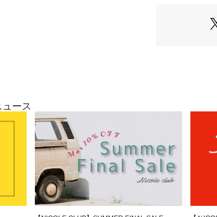
した着用感で､家庭
■注意点
この製品は生地組
ります｡刺繍部分
むずかしくなりま
十分にご注意くだ
【NICOLE SPOR
1993年 ゴルフ
30年の時を経て202
ニュース
REDEBUT
スポーツと日常着
ン性を兼ねそろえ
アイテムを提案
※画像の商品はサ
工・サイズ・素材
※掲載画像の商品
などにより色味が
品の色味は、生地