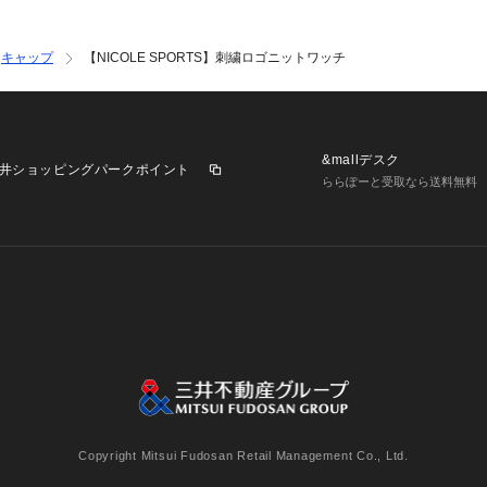
キャップ
【NICOLE SPORTS】刺繍ロゴニットワッチ
&mallデスク
井ショッピングパークポイント
ららぽーと受取なら送料無料
業施設一覧
三井不動産が展開する商業施設への出店をご検討の方へ
意
個人情報保護方針
個人情報の取り扱いについて
利用者情
Copyright Mitsui Fudosan Retail Management Co., Ltd.