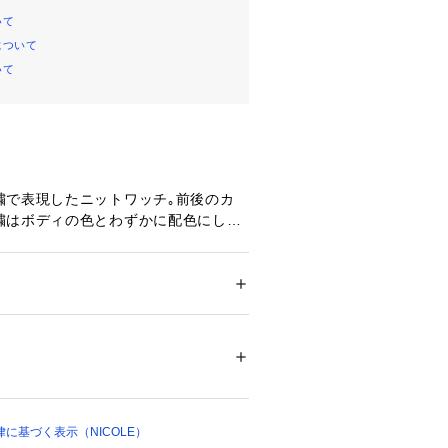
いて
について
いて
繍で表現したニットワッチ｡前後のカ
繍はボディの色とわずかに配色にして
ントになっています｡極力シンプルで
すいデザインに仕上げました｡秋冬の
ピッタリのアイテムです｡
ション
 ＞ 
帽子・ヘアアクセサリー
 ＞ 
キャッ
クリル100％　[29]アクリル50％　ポリエステル
ついては、商品の品質表示タグをご覧くださ
クリル100%､カラー29はアクリル･ポ
ニット素材を使用｡軽くてふんわりと
に基づく表示（NICOLE）
12953 
（モール）
ップ）