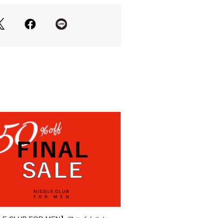
洗濯も可能なイｰジｰケア素材です｡
織の性質上､引っ掛けやすくなってお
を含め､引っ掛けた場合の補修は非常に
すので､着用時･保管時の取り扱いには
さい｡
TS】
ウェアーブランドとして誕生
3年にNICOLE CLUB FOR MENから
の融合をテーマに機能性とファッショ
た普段着の延長の様な感覚で楽しめる
ンプルです。実際の商品とは仕様・加
が若干異なる場合がございます。
の色味は、撮影場所や光の当たり具合
異なって見える場合がございます。商
アップの画像をご参照ください。ま