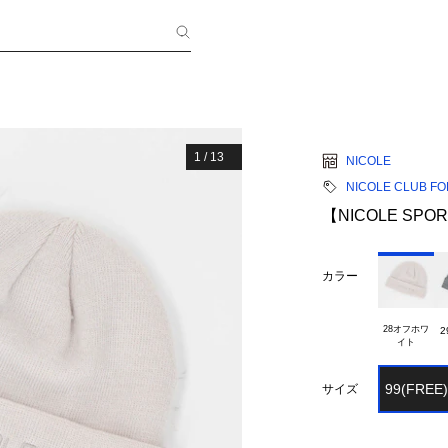
1
/
13
NICOLE
NICOLE CLUB F
【NICOLE S
カラー
28オフホワ

99(FREE)
サイズ