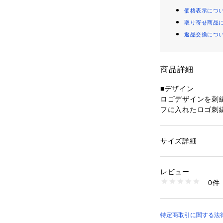
価格表示につ
取り寄せ商品
返品交換につ
商品詳細
■デザイン
ロゴデザインを刺
フに入れたロゴ刺
さりげないアクセ
コｰディネｰトしや
防寒対策としても
サイズ詳細
性別：
メンズ
カテゴリー：
ファッ
プ
■サイズ
素材：[28・49]ア
レビュー
フリｰサイズ
50％
0件
生産国：中国
洗濯：手洗い
■素材
※詳しい洗濯方法に
カラー28/49はア
い
リエステル混紡の
特定商取引に関する法律
商品番号：
10700000
5464-7730 （ショ