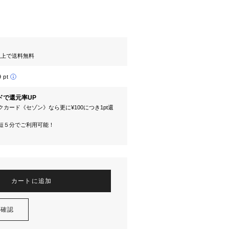
円以上で送料無料
9 pt
ドで還元率UP
カード《セゾン》なら更に¥100につき1pt還
短５分でご利用可能！
カートに追加
を確認