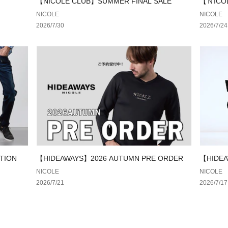
【NICOLE CLUB】SUMMER FINAL SALE
【ＮICO
た、お客様のお使
ル
NICOLE
NICOLE
環境などにより色
2026/7/30
2026/7/24
す。予めご了承の
TION
【HIDEAWAYS】2026 AUTUMN PRE ORDER
【HIDEA
NICOLE
NICOLE
2026/7/21
2026/7/17