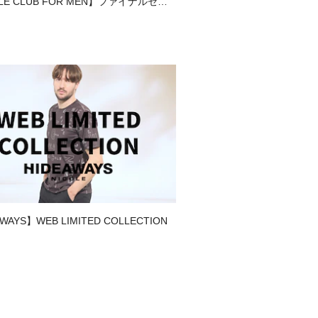
LE CLUB FOR MEN】ファイナルセー
いのPC・スマートフォン等のモニター
味が異なって見える場合がございま
上ご注文ください。
WAYS】WEB LIMITED COLLECTION