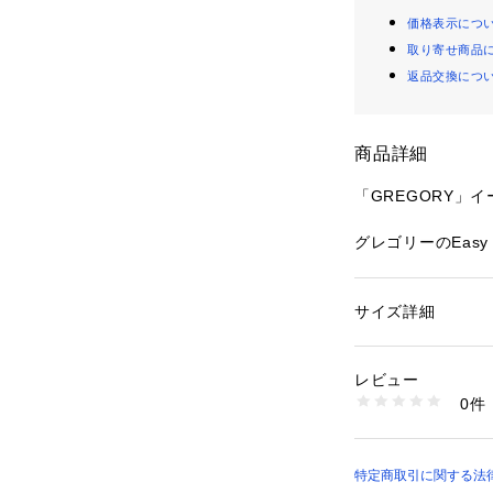
価格表示につ
取り寄せ商品
返品交換につ
商品詳細
「GREGORY」
グレゴリーのEasy 
小さな小さなショ
ることで収納力は
底のマチはバッグ
サイズ詳細
性別：
レディース
的な舟形のシルエ
カテゴリー：
バッグ
素材：-
生産国：ベトナム
レビュー
＊丈夫なYKKジ
洗濯：-
0件
ト
※詳しい洗濯方法に
い
＊グレゴリーのア
商品番号：
10700000
＊内部に小さくバ
5107-7254 （ショ
キーフォブが付い
特定商取引に関する法律