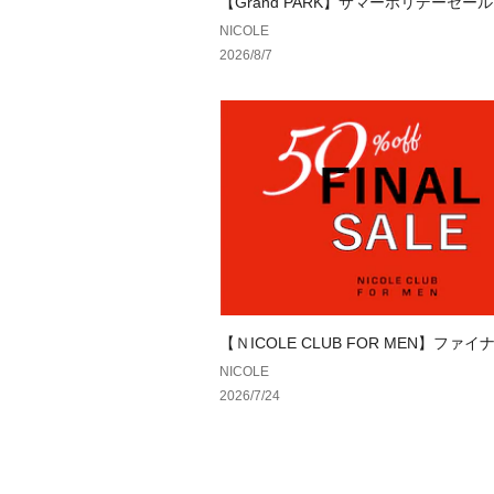
【Grand PARK】サマーホリデーセール
限定）
NICOLE
2026/8/7
【ＮICOLE CLUB FOR MEN】ファ
ル
NICOLE
2026/7/24