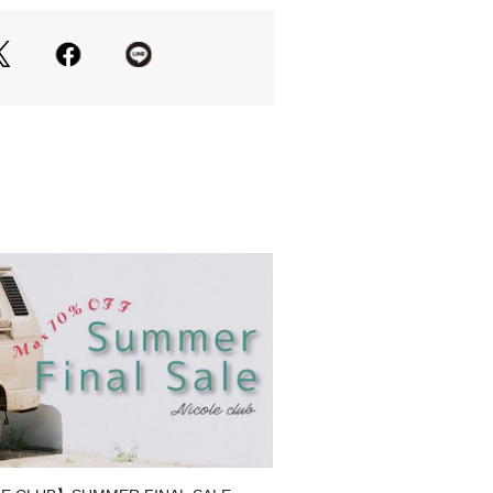
す。
山用リュック（バックパック）などを
。
アブランドの王道」とも呼ばれていま
などに使える丈夫な素材と様々な状況
性に機能的なデザイン、そして豊富な
ョンにあります。
ディース問わずお出掛けやビジネスで
やバックなど数々の人気商品を展開し
す。
D13.5cm
0/内側1)