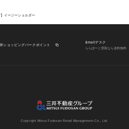
RY】イージーショルダー
&mallデスク
井ショッピングパークポイント
ららぽーと受取なら送料無料
業施設一覧
三井不動産が展開する商業施設への出店をご検討の方へ
意
個人情報保護方針
個人情報の取り扱いについて
利用者情
Copyright Mitsui Fudosan Retail Management Co., Ltd.