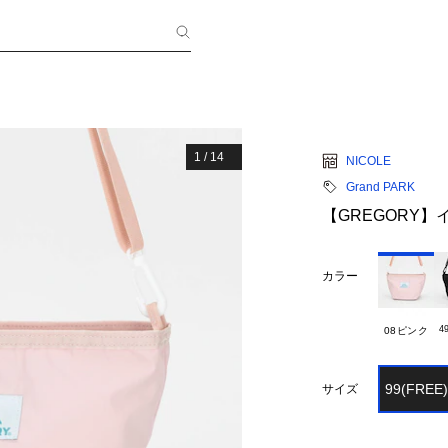
1
/
14
NICOLE
Grand PARK
【GREGORY
カラー
4
08ピンク
99(FREE)
サイズ