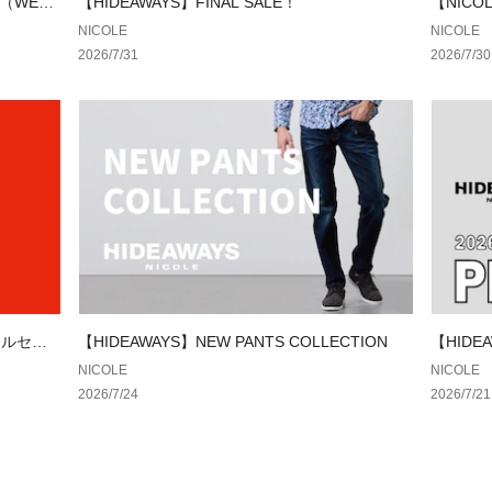
（WEB
【HIDEAWAYS】FINAL SALE！
【NICOL
……………………
NICOLE
NICOLE
2026/7/31
2026/7/30
※詳しいお手入れ
イナルセー
【HIDEAWAYS】NEW PANTS COLLECTION
【HIDEA
NICOLE
NICOLE
2026/7/24
2026/7/21