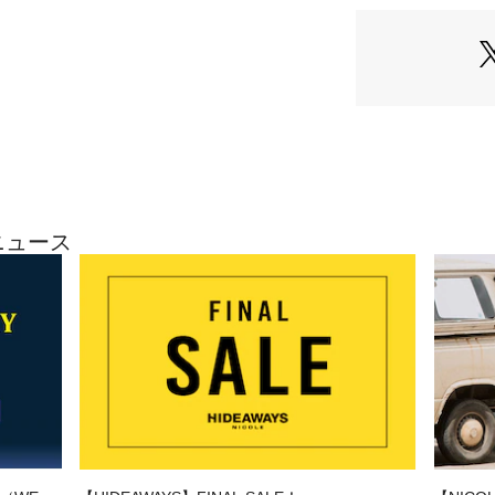
が配置されていま
【GREGORY】
アメリカ発祥の登
扱うブランドです
今では「アウトド
す。
その特徴は、登山
下で使いやす利便
カラーバリエーシ
現在ではメンズレ
ニュース
も使えるリュック
ているブランドで
■fabric
正規取り扱い店舗
……………………
内容量：2.5L
重量：125ｇ
サイズ：H15×W24×
ポケットの数:1(外側