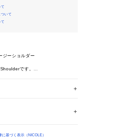
いて
について
いて
イージーショルダー
Shoulderです。
ルダーバッグですが、マチを大きく取
見た目以上で充分です。
に収納力を与えるだけではなく、特徴
ットをつくり出しています。
 ＞ 
ショルダーバッグ
ッパーを使用したメインコンパートメン
ついては、商品の品質表示タグをご覧くださ
イコンでもあるレザージッパープル
12659 
（モール）
ラツキがちなアイテムの収納に便利な
ップ）
た、ジッパー付きのメッシュポケット
に基づく表示（NICOLE）