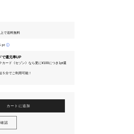
円以上で送料無料
5 pt
ドで還元率UP
カード《セゾン》なら更に¥100につき1pt還
短５分でご利用可能！
カートに追加
を確認