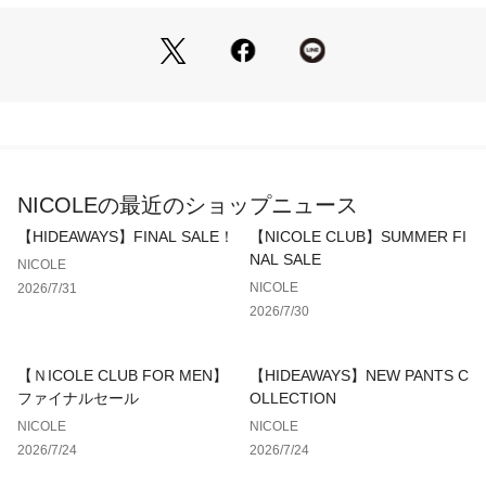
秋から春までシーズン長く使えます。
お尻が隠れるラフな着流しデザインなので、ちょっとしたお出
掛けに便利です。
インナーはクルーネックからタートルまでコーディネートしや
すいアイテムです。
袖口に入った、「GP」のワンポイント刺繍がアクセントで
す。
■detail
NICOLEの最近のショップニュース
＊袖口に「GP」の配色刺繍ロゴあり
＊ポケットあり
【HIDEAWAYS】FINAL SALE！
【NICOLE CLUB】SUMMER FI
＊着流しデザイン（フロントの留め具なし）
NAL SALE
NICOLE
NICOLE
2026/7/31
■fabric
2026/7/30
……………………
透け感：なし
【ＮICOLE CLUB FOR MEN】
【HIDEAWAYS】NEW PANTS C
裏地：なし
ファイナルセール
OLLECTION
伸縮性：あり
NICOLE
NICOLE
光沢感：多少ツヤあり
2026/7/24
2026/7/24
生地の厚さ：厚みあり
洗濯方法：手洗い可能