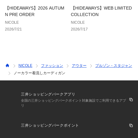
……………………
【HIDEAWAYS】2026 AUTUM
【HIDEAWAYS】WEB LIMITED
N PRE ORDER
COLLECTION
※詳しいお手入れ方法は商品タグをご参照ください
NICOLE
NICOLE
2026/7/21
2026/7/17
■coordinate
＊前は着流しデザインなので、お手持ちのブローチやピンで前
を留めて着用しても雰囲気を変える事が出来ます。
※画像の商品はサンプルです。実際の商品とは仕様・加工・サ
イズ・素材が若干異なる場合がございます。
NICOLE
ファッション
アウター
ブルゾン・スタジャン
ノーカラー着流しカーディガン
三井ショッピングパークアプリ
全国の三井ショッピングパークポイント対象施設でご利用できるアプ
リ
三井ショッピングパークポイント