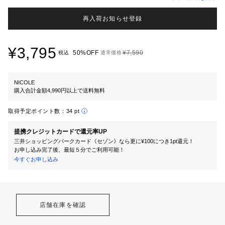
再入荷お知らせ登録
¥3,795
50%OFF
¥7,590
税込
通常価格
NICOLE
購入合計金額4,990円以上で送料無料
取得予定ポイント数：
34 pt
提携クレジットカードで還元率UP
三井ショッピングパークカード《セゾン》なら更に¥100につき1pt還元！
お申し込み完了後、最短５分でご利用可能！
今すぐお申し込み
店舗在庫を確認