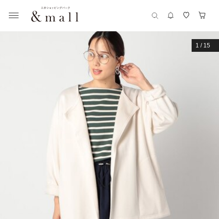
1
/
15