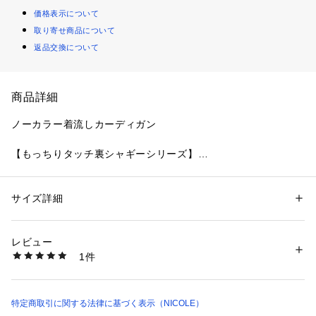
価格表示について
取り寄せ商品について
返品交換について
商品詳細
ノーカラー着流しカーディガン
【もっちりタッチ裏シャギーシリーズ】
表面はマシュマロのようなもっちりした手触り、裏面はふわふ
わシャギーの素材がＷフェイスになった、触り心地の良いウォ
ーム素材を使ったシリーズです。
サイズ詳細
性別：
レディース
暖かみがあり、なおかつ伸縮性もあるので着心地抜群です。
カテゴリー：
ファッション
 ＞ 
アウター
 ＞ 
ブルゾン・スタジャン
素材：本体：ポリエステル95％　ポリウレタン5％　刺繍：ポリエステル
100％
レビュー
生産国：中国
1件
■point
洗濯：洗濯機・ドライ
※詳しい洗濯方法については、商品の品質表示タグをご覧ください
軽くて暖かい素材を生かした、アウターとカーディガンの中間
商品番号：
1070000012158 
（モール）
着のようなアイテムです。
4507-3723 （ショップ）
表面の見た目はスポンジ素材のようにつるっとしているので、
特定商取引に関する法律に基づく表示（NICOLE）