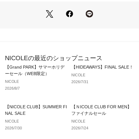
ラスしています。
伸縮性：あり
生地の厚さ:普通
■注意点
生地の性質上、摩擦によりピリングが起こることがあります。
着用時及びクリーニング等の取り扱いに御注意ください。
NICOLEの最近のショップニュース
※画像の商品はサンプルです。実際の商品とは仕様・加工・サ
【Grand PARK】サマーホリデ
【HIDEAWAYS】FINAL SALE！
イズ・素材が若干異なる場合がございます。
ーセール（WEB限定）
NICOLE
NICOLE
2026/7/31
※ 掲載画像の商品の色味は、 撮影場所や光の当たり具合など
2026/8/7
により色味が異なって見える場合がございます。
商品の色味は、生地アップの画像をご参照ください。
また、お客様のお使いのPC・スマートフォン等のモニター環
【NICOLE CLUB】SUMMER FI
【ＮICOLE CLUB FOR MEN】
境などにより色味が異なって見える場合がございます。予めご
NAL SALE
ファイナルセール
了承の上ご注文ください。
NICOLE
NICOLE
2026/7/30
2026/7/24
【NICOLE SPORTS】
1993年 ゴルフウェアーブランドとして誕生