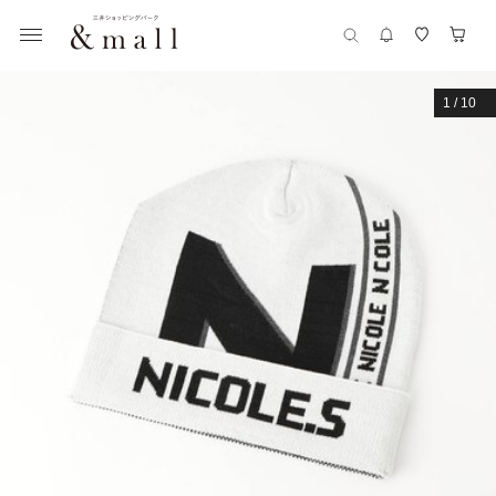
1
/
10