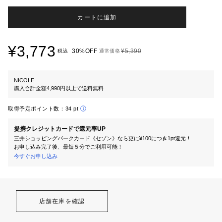
カートに追加
¥3,773
30%OFF
¥5,390
税込
通常価格
NICOLE
購入合計金額4,990円以上で送料無料
取得予定ポイント数：
34 pt
提携クレジットカードで還元率UP
三井ショッピングパークカード《セゾン》なら更に¥100につき1pt還元！
お申し込み完了後、最短５分でご利用可能！
今すぐお申し込み
店舗在庫を確認