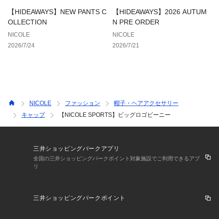
30年の時を経て2023年にNICOLE CLUB FOR MENからREDE
【HIDEAWAYS】NEW PANTS C
【HIDEAWAYS】2026 AUTUM
BUT
OLLECTION
N PRE ORDER
スポーツと日常着の融合をテーマに機能性とファッション性を
NICOLE
NICOLE
兼ねそろえた普段着の延長の様な感覚で楽しめるアイテムを提
2026/7/24
2026/7/21
案
NICOLE
ファッション
帽子・ヘアアクセサリー
キャップ
【NICOLE SPORTS】ビッグロゴビーニー
三井ショッピングパークアプリ
全国の三井ショッピングパークポイント対象施設でご利用できるアプ
リ
三井ショッピングパークポイント