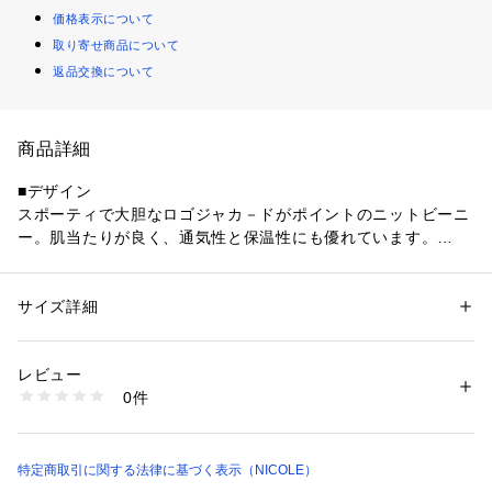
価格表示について
取り寄せ商品について
返品交換について
商品詳細
■デザイン
スポーティで大胆なロゴジャカ－ドがポイントのニットビーニ
ー。肌当たりが良く、通気性と保温性にも優れています。
■サイズ
大き過ぎず、小さ過ぎず、適度なゆとりで被りやすいサイズ感
サイズ詳細
性別：
メンズ
に設定しています。
カテゴリー：
ファッション
 ＞ 
帽子・ヘアアクセサリー
 ＞ 
キャップ
素材：本体：ポリエステル100％
生産国：中国
レビュー
■素材
洗濯：手洗い・ドライ
0件
キックバック良く仕上げたコットンライクポリエステル糸を使
※詳しい洗濯方法については、商品の品質表示タグをご覧ください
商品番号：
1070000012115 
（モール）
用しています。堅牢度も良く、通気性と保温性にも優れ、ハイ
4564-7730 （ショップ）
ゲージの綺麗な目面のダブルジャカードで風合い良く編まれて
います。二重編みのしっかりとした張り感と、ボリュームのあ
特定商取引に関する法律に基づく表示（NICOLE）
る膨らみ感が特徴。ポリエステル糸の発色の良さが上質感をプ