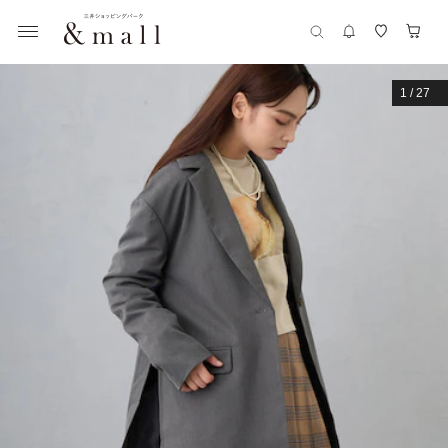
1
/
27