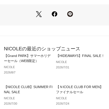
※画像の商品はサンプルです。実際の商品とは仕様・加工・サ
イズ・素材が若干異なる場合がございます。
※ 掲載画像の商品の色味は、 撮影場所や光の当たり具合など
により色味が異なって見える場合がございます。
商品の色味は、生地アップの画像をご参照ください。
また、お客様のお使いのPC・スマートフォン等のモニター環
境などにより色味が異なって見える場合がございます。予めご
了承の上ご注文ください。
NICOLEの最近のショップニュース
【Grand PARK】サマーホリデ
【HIDEAWAYS】FINAL SALE！
ーセール（WEB限定）
NICOLE
NICOLE
2026/7/31
2026/8/7
【NICOLE CLUB】SUMMER FI
【ＮICOLE CLUB FOR MEN】
NAL SALE
ファイナルセール
NICOLE
NICOLE
2026/7/30
2026/7/24