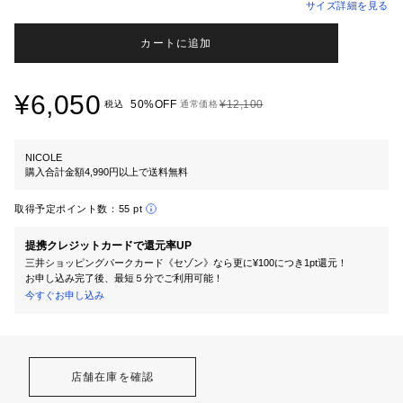
サイズ詳細を見る
カートに追加
¥6,050
50%OFF
¥12,100
税込
通常価格
NICOLE
購入合計金額4,990円以上で送料無料
取得予定ポイント数：
55 pt
提携クレジットカードで還元率UP
三井ショッピングパークカード《セゾン》なら更に¥100につき1pt還元！
お申し込み完了後、最短５分でご利用可能！
今すぐお申し込み
店舗在庫を確認