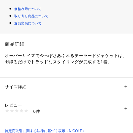
価格表示について
取り寄せ商品について
返品交換について
商品詳細
オーバーサイズで今っぽさあふれるテーラードジャケットは、
羽織るだけでトラッドなスタイリングが完成する1着。
サイドに入った深スリットがポイントで、ボトムのシルエット
を邪魔することなく、お気に入りのスカートやワンピースのス
ソをちらりと覗かせることができるデザインに仕上げました。
サイズ詳細
性別：
レディース
カテゴリー：
ファッション
 ＞ 
ジャケット
 ＞ 
テーラードジャケット
素材：表地：ポリエステル75％　レーヨン19％　ポリウレタン6％　裏
どんなコーデにも合わせやすく、毎日でも羽織りたくなるアイ
地：ポリエステル100％
レビュー
テムです。
生産国：中国
0件
洗濯：手洗い・ドライ
※詳しい洗濯方法については、商品の品質表示タグをご覧ください
ブラウスでトラッドな合わせはもちろん、Tシャツなどのカジ
商品番号：
1070000011948 
（モール）
ュアルなアイテムの上に羽織るのもおすすめ。
4463-3506 （ショップ）
特定商取引に関する法律に基づく表示（NICOLE）