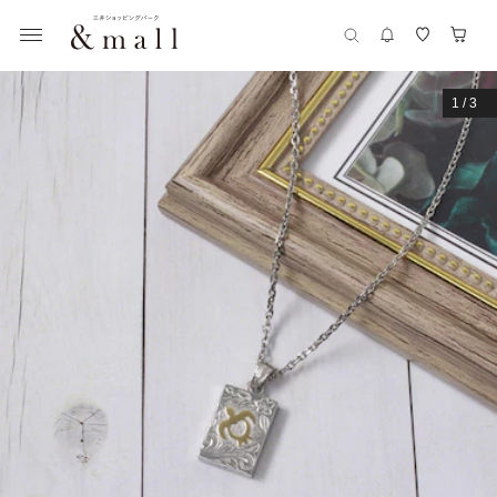
1
/
3