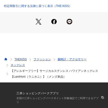
で、変色や傷や変形に強く、お手入れも簡単です。
特定商取引に関する法律に基づく表示（THE KISS）
また金属アレルギーなどに強いサージカルステンレスを使って
おりますので、金属アレルギーをお持ちの方でも比較的安心し
て使えます。
※チェーンにも変形に強いステンレス素材を使用しております
が、強い力を加えるとチェーン切れの原因となりますのでお気
を付け下さい。
THEKISS
ファッション
腕時計・アクセサリー
こちらの商品はメンズ単品です。
ネックレス
【アレルギーフリー】サージカルステンレス ハワイアンネックレス
ペアでご購入をご希望の際は、【このアイテムの関連商品】に
表示されている【ペアネックレス】カートにお入れください。
【LaniHoni（ラニホニ）】（メンズ単品）
三井ショッピングパークアプリ
全国の三井ショッピングパークポイント対象施設でご利用できるアプ
リ