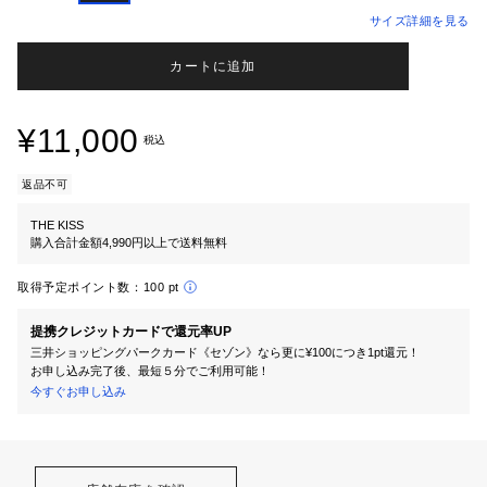
サイズ詳細を見る
カートに追加
¥11,000
税込
返品不可
THE KISS
購入合計金額4,990円以上で送料無料
取得予定ポイント数：
100 pt
提携クレジットカードで還元率UP
三井ショッピングパークカード《セゾン》なら更に¥100につき1pt還元！
お申し込み完了後、最短５分でご利用可能！
今すぐお申し込み