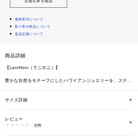
店舗在庫を確認
価格表示について
取り寄せ商品について
返品交換について
商品詳細
【LaniHoni（ラニホニ）】
豊かな自然をモチーフにしたハワイアンジュエリーを、ステン
レス素材で展開する「LaniHoni＝天使のKISS」。
高品質なサージカルステンレスを使用し、毎日身につけやすい
サイズ詳細
性別：
メンズ
ジュエリーをラインアップ。
カテゴリー：
ファッション
 ＞ 
腕時計・アクセサリー
 ＞ 
ネックレス
タグ：
【For MEN】 1万円～2万円のギフト
ハワイアンジュエリー
アレ
ルギーフリー
ステンレス
ペアネックレス
レビュー
素材：サージカルステンレス
0件
商品番号：
1040000000838 
（モール）
素材にサージカルステンレス(SUS316L)を使用していますの
L-N8003 （ショップ）