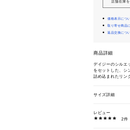
店舗在庫
価格表示につ
取り寄せ商品
返品交換につ
商品詳細
デイジーのシルエ
をセットした、シ
詰め込まれたリン
立体的なリボンが
サイズ詳細
性別：
レディース
カテゴリー：
ファッ
タグ：
Disney（デ
2万円のギフト
デイ
レビュー
素材：サージカルス
2件
生産国：日本
商品番号：
10400000
DI-SR1819CB （