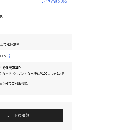
サイズ詳細を見る
込
円以上で送料無料
00 pt
ドで還元率UP
カード《セゾン》なら更に¥100につき1pt還
短５分でご利用可能！
カートに追加