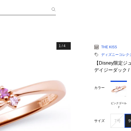
1
/
4
THE KISS
ディズニーコレク
【Disney限定
デイジーダック /
カラー
ピンクゴール

7号
サイズ