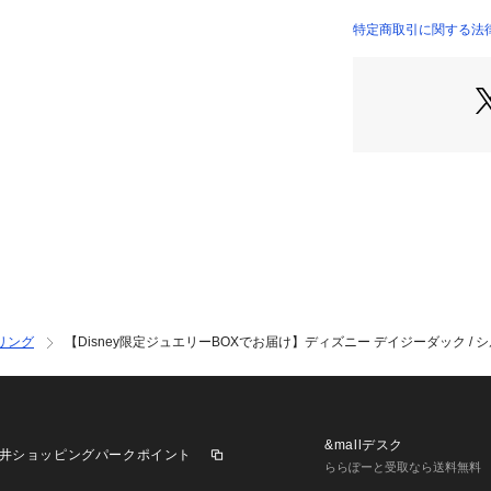
特定商取引に関する法律に
リング
【Disney限定ジュエリーBOXでお届け】ディズニー デイジーダック / 
&mallデスク
井ショッピングパークポイント
ららぽーと受取なら送料無料