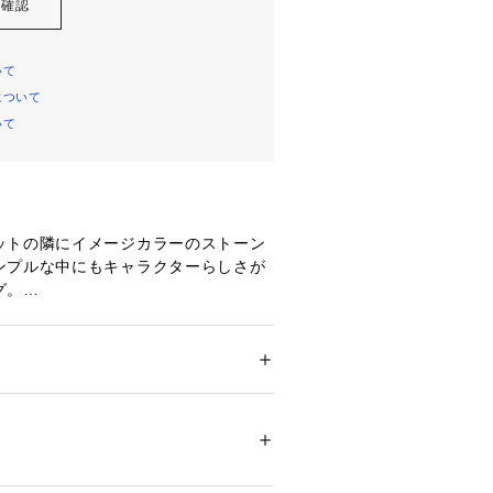
を確認
いて
について
いて
ットの隣にイメージカラーのストーン
ンプルな中にもキャラクターらしさが
グ。
、デザインのポイントです。
ション
 ＞ 
腕時計・アクセサリー
 ＞ 
リング
ィズニー）
リング
【For WOMEN】 1万円～
ジー
テンレス
00156 
（モール）
ショップ）