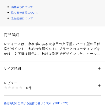
価格表示について
取り寄せ商品について
返品交換について
商品詳細
レディースは、存在感のある大き目の文字盤にハート型の日付
窓がポイント。太めの金属ベルトにブラックのコーティングを
かけ、文字盤は紺色に。秒針は別窓でデザインした、クールな
ウォッチです。
※こちらの商品はペアでの販売です。(2点分含めた価格表記と
サイズ詳細
性別：
レディース
メンズ
なっております) 
カテゴリー：
ファッション
 ＞ 
腕時計・アクセサリー
 ＞ 
腕時計
タグ：
【For MEN】 2万円以上のギフト
【For WOMEN】 2万円以上の
ギフト
プレゼント
ペアアクセサリー
レビュー
0件
生産国：中国
商品番号：
1040000000146 
（モール）
■製品仕様
W2100PI-BK （ショップ）
・3気圧(日常生活防水)
特定商取引に関する法律に基づく表示（THE KISS）