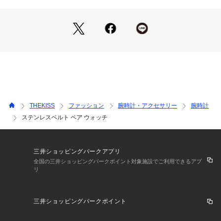
・本体:ステンレス
・バンド:ステンレス
・ガラス素材：無機ガラス
・ピンクIP、ブラックIP(イオンプレーティング)
・文字盤カラー：ピンク旭光、紺旭光 ・駆動方式：クォーツ
THEKISS
ファッション
腕時計・アクセサリー
腕時計
ステンレスベルト ペア ウォッチ
■時刻合わせについて
三井ショッピングパークアプリ
全国の三井ショッピングパークポイント対象施設でご利用できるアプ
リ
サイドに付いているリューズを引っ張り出し、回してご調整く
ださい。
三井ショッピングパークポイント