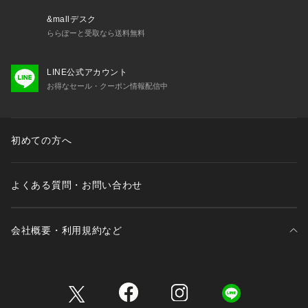
■電池寿命と交換について
&mallデスク
内蔵電池は工場出荷時に機能・性能を検査するためのモニター
ららぽーと受取なら送料無料
電池のため、電池寿命に満たない内に容量が切れることがあり
ます。新しい正常な電池を組み込んだ後、規格寿命の期間作動
LINE公式アカウント
します。そのまま放置すると故障の原因となりますので、電池
お得なセール・クーポン情報配信中
交換はお早目に行ってください。
※保証期間であっても電池交換は有料となります。
初めての方へ
■メッキのかけ直しについて
よくある質問・お問い合わせ
メッキのかけ直しはお受けしておりません。予めご了承くださ
い。
会社概要・利用規約など
三井不動産が展開する商業施設一覧
<ラッピングについて>
こちらの商品は本体に保護シートを貼った状態でお届けいたし