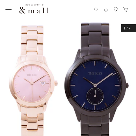
1
/
7