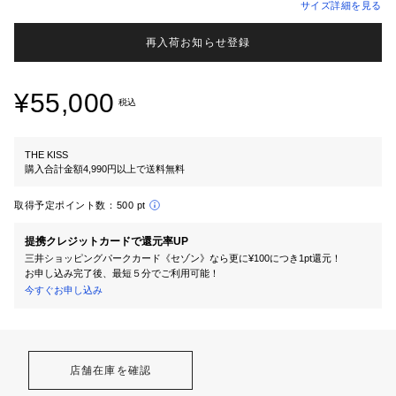
サイズ詳細を見る
再入荷お知らせ登録
¥55,000
税込
THE KISS
購入合計金額4,990円以上で送料無料
取得予定ポイント数：
500 pt
提携クレジットカードで還元率UP
三井ショッピングパークカード《セゾン》なら更に¥100につき1pt還元！
お申し込み完了後、最短５分でご利用可能！
今すぐお申し込み
店舗在庫を確認