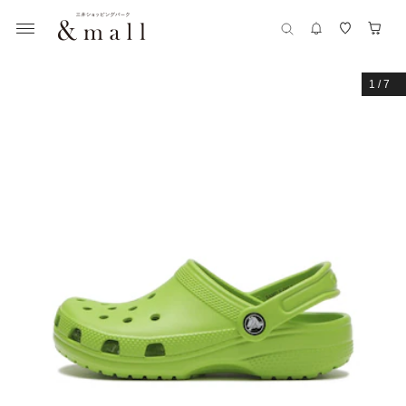
1
/
7