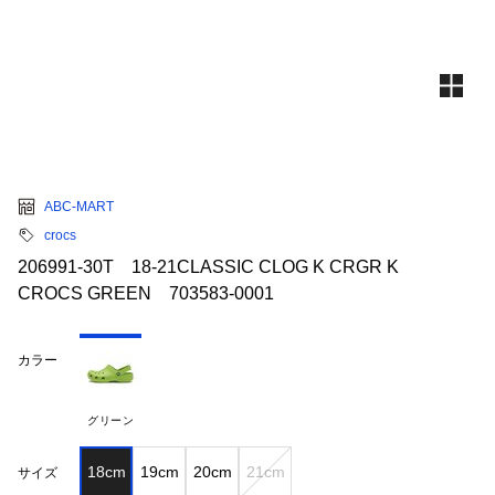
ABC-MART
crocs
206991-30T 18-21CLASSIC CLOG K CRGR K
CROCS GREEN 703583-0001
カラー
グリーン
18cm
19cm
20cm
21cm
サイズ