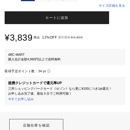
サイズ詳細を見る
カートに追加
¥3,839
12%OFF
¥4,400
税込
通常価格
ABC-MART
購入合計金額4,990円以上で送料無料
取得予定ポイント数：
34 pt
提携クレジットカードで還元率UP
三井ショッピングパークカード《セゾン》なら更に¥100につき1pt還元！
お申し込み完了後、最短５分でご利用可能！
今すぐお申し込み
店舗在庫を確認