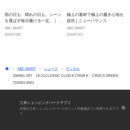
雨の日も、晴れの日も。シーン
極上の素材で極上の履き心地を
を選ばず毎日履ける一足。｜ ホ
提供 | ニューバランス
ーキンス
ABC-MART
ABC-MART
2026/7/28
2026/7/22
ABC-MART
シューズ
サンダル
206991-30T 18-21CLASSIC CLOG K CRGR K CROCS GREEN
703583-0001
三井ショッピングパークアプリ
全国の三井ショッピングパークポイント対象施設でご利用できるアプ
リ