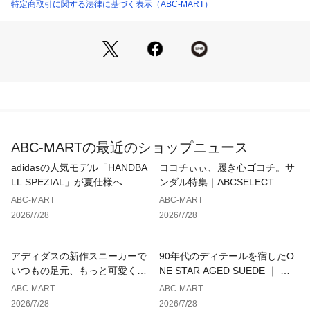
速乾性でお手入れ簡単
特定商取引に関する法律に基づく表示（ABC-MART）
フィット感抜群で安心の可動式ヒールストラップ
アイコニックコンフォート：軽い。柔らかい。包み込むような
快適さ。
ABC-MARTの最近のショップニュース
【サイズ目安】
(個人差がございますので、あくまでも目安とお考え下さい。)
adidasの人気モデル「HANDBA
ココチぃぃ、履き心ゴコチ。サ
LL SPEZIAL」が夏仕様へ
ンダル特集｜ABCSELECT
このシューズの作りは大きめです。
ABC-MART
ABC-MART
2026/7/28
2026/7/28
アディダスの新作スニーカーで
90年代のディテールを宿したO
いつもの足元、もっと可愛くア
NE STAR AGED SUEDE ｜ コ
ップデート
ンバース
ABC-MART
ABC-MART
2026/7/28
2026/7/28