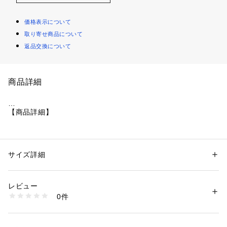
価格表示について
取り寄せ商品について
返品交換について
商品詳細
【商品詳細】
驚くほど軽い履き心地
他業界から調達した調理油などのバイオ循環型素材を25％含有
サイズ詳細
性別：
キッズ・ベビー
した、革新的な「クロスライト」複合材を使用
カテゴリー：
シューズ
 ＞ 
サンダル
素材：合成樹脂
生産国：中国
レビュー
軽量、水に強い設計で浮遊性
洗濯：-
0件
※詳しい洗濯方法については、商品の品質表示タグをご覧ください
商品番号：
1010000063635 
（モール）
通気性を強化したデザイン
7035830001 （ショップ）