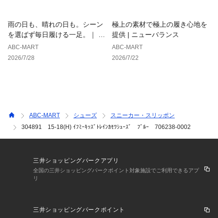
雨の日も、晴れの日も。シーン
極上の素材で極上の履き心地を
を選ばず毎日履ける一足。｜ ホ
提供 | ニューバランス
ーキンス
ABC-MART
ABC-MART
2026/7/28
2026/7/22
ABC-MART
シューズ
スニーカー・スリッポン
304891 15-18(H) ｲﾌﾐｰｷｯｽﾞﾄﾚｲﾝｶﾓﾂｼｭｰｽﾞ ﾌﾞﾙｰ 706238-0002
三井ショッピングパークアプリ
全国の三井ショッピングパークポイント対象施設でご利用できるアプ
リ
三井ショッピングパークポイント