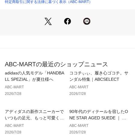
特定商取引に関する法律に基づく表示（ABC-MART）
ABC-MARTの最近のショップニュース
adidasの人気モデル「HANDBA
ココチぃぃ、履き心ゴコチ。サ
LL SPEZIAL」が夏仕様へ
ンダル特集｜ABCSELECT
ABC-MART
ABC-MART
2026/7/28
2026/7/28
アディダスの新作スニーカーで
90年代のディテールを宿したO
いつもの足元、もっと可愛くア
NE STAR AGED SUEDE ｜ コ
ップデート
ンバース
ABC-MART
ABC-MART
2026/7/28
2026/7/28