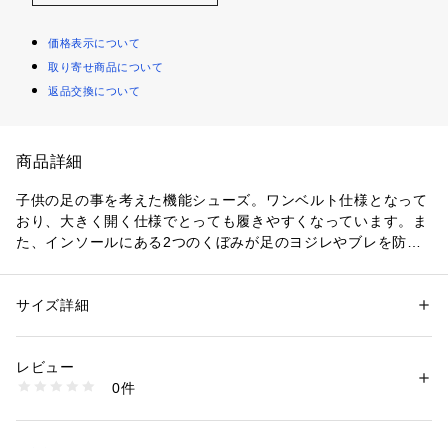
価格表示について
取り寄せ商品について
返品交換について
商品詳細
子供の足の事を考えた機能シューズ。ワンベルト仕様となって
おり、大きく開く仕様でとっても履きやすくなっています。ま
た、インソールにある2つのくぼみが足のヨジレやブレを防
ぎ、土踏まずのアーチ形成をサポート。シンプルで合わせやす
いモデルとなっています。
サイズ詳細
性別：
キッズ・ベビー
【サイズ目安】
カテゴリー：
シューズ
 ＞ 
スニーカー・スリッポン
素材：合成繊維
(個人差がございますので、あくまでも目安とお考え下さい。)
生産国：中国
レビュー
このシューズの作りは標準です。
洗濯：-
0件
※詳しい洗濯方法については、商品の品質表示タグをご覧ください
商品番号：
1010000063605 
（モール）
7062380002 （ショップ）