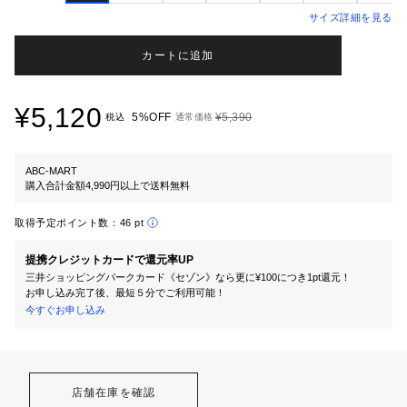
サイズ詳細を見る
カートに追加
¥5,120
5%OFF
¥5,390
税込
通常価格
ABC-MART
購入合計金額4,990円以上で送料無料
取得予定ポイント数：
46 pt
提携クレジットカードで還元率UP
三井ショッピングパークカード《セゾン》なら更に¥100につき1pt還元！
お申し込み完了後、最短５分でご利用可能！
今すぐお申し込み
店舗在庫を確認