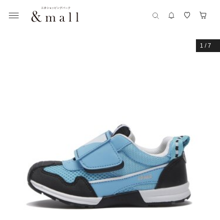
1
/
7