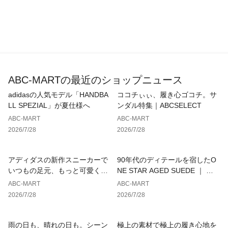
ABC-MARTの最近のショップニュース
adidasの人気モデル「HANDBA
ココチぃぃ、履き心ゴコチ。サ
LL SPEZIAL」が夏仕様へ
ンダル特集｜ABCSELECT
ABC-MART
ABC-MART
2026/7/28
2026/7/28
アディダスの新作スニーカーで
90年代のディテールを宿したO
いつもの足元、もっと可愛くア
NE STAR AGED SUEDE ｜ コ
ップデート
ンバース
ABC-MART
ABC-MART
2026/7/28
2026/7/28
雨の日も、晴れの日も。シーン
極上の素材で極上の履き心地を