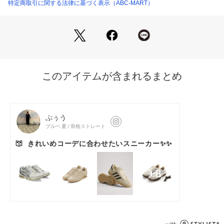
インを提供する。
特定商取引に関する法律に基づく表示（ABC-MART）
伝統とモダンが融合したスタイルの一足。
【サイズ目安】
(個人差がございますので、あくまでも目安とお考え下さい。)
女性の方このシューズの作りは標準です。
男性の方このシューズの作りは小さめです。
※天然皮革を使用しているため、多少の色ムラや生産過程で生
じる傷が多少ある場合がございますので、予めご了承くださ
い。