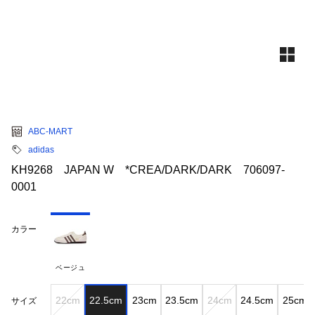
ABC-MART
adidas
KH9268 JAPAN W *CREA/DARK/DARK 706097-
0001
カラー
ベージュ
22cm
22.5cm
23cm
23.5cm
24cm
24.5cm
25cm
サイズ