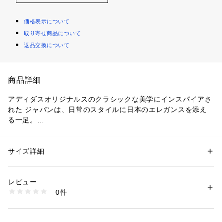
価格表示について
取り寄せ商品について
返品交換について
商品詳細
アディダスオリジナルスのクラシックな美学にインスパイアさ
れた ジャパンは、日常のスタイルに日本のエレガンスを添え
る一足。
レザーアッパーが耐久性を高め、コーディネートに洗練された
印象を与える。
レギュラーフィットとシューレースクロージャーにより、終日
サイズ詳細
性別：
レディース
メンズ
快適でしっかりとしたフィット感を実現。
カテゴリー：
シューズ
 ＞ 
スニーカー・スリッポン
素材：天然皮革
クッション性のあるテキスタイルライニングがさらに心地よさ
生産国：Vietnam等
レビュー
を加え、ラバーアウトソールがグリップ力とトラクションを強
洗濯：-
0件
化する。
※詳しい洗濯方法については、商品の品質表示タグをご覧ください
商品番号：
1010000063494 
（モール）
街中を散策するときも、カジュアルな一日を楽しむときも、こ
7060970001 （ショップ）
のシューズはワードローブに映えるスリークでミニマルなデザ