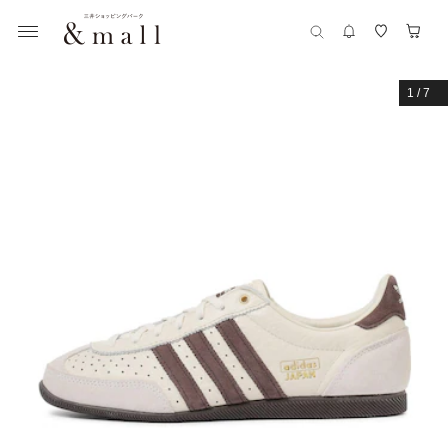
1
/
7