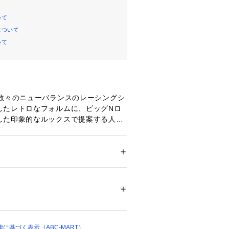
いて
について
いて
た数々のニューバランスのレーシングシ
したレトロなフォルムに、ビッグNロ
した印象的なルックスで提案する人気
らシーズナルカラーが登場。スエード/
ーを、深みのあるダークカラーでまと
メンズ
ズ
 ＞ 
スニーカー・スリッポン
成繊維・牛革
A
ついては、商品の品質表示タグをご覧くださ
ますので、あくまでも目安とお考え下さ
63388 
（モール）
ョップ）
に基づく表示（ABC-MART）