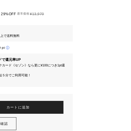
29%OFF
通常価格
¥13,970
円以上で送料無料
9 pt
ドで還元率UP
カード《セゾン》なら更に¥100につき1pt還
短５分でご利用可能！
カートに追加
を確認