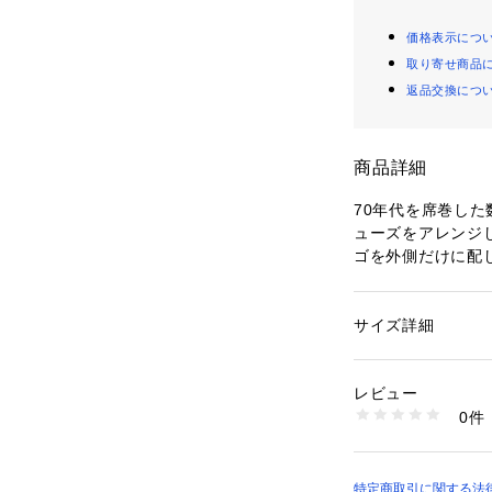
価格表示につ
取り寄せ商品
返品交換につ
商品詳細
70年代を席巻し
ューズをアレンジ
ゴを外側だけに配
モデル「327」か
メッシュのアッパ
めた一足。
サイズ詳細
性別：
レディース
カテゴリー：
シュー
素材：天然皮革・合
サイズ規格＝D
生産国：INDONESI
レビュー
洗濯：-
0件
【サイズ目安】
※詳しい洗濯方法に
い
(個人差がござい
商品番号：
10100000
い。)
7083130001 （シ
特定商取引に関する法律