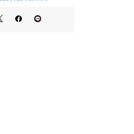
りは小さめです。
しているため、多少の色ムラや生産過
少ある場合がございますので、予めご