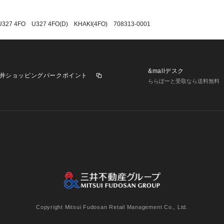
U327 4FO U327 4FO(D) KHAKI(4FO) 708313-0001
&mallデスク
井ショッピングパークポイント
ららぽーと受取なら送料無料
業施設一覧
三井不動産が展開する商業施設への出店をご検討の方へ
意
個人情報保護方針
個人情報の取り扱いについて
利用者情
Copyright Mitsui Fudosan Retail Management Co., Ltd.