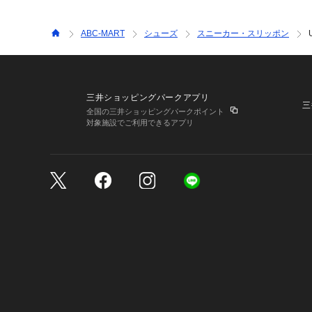
ABC-MART
シューズ
スニーカー・スリッポン
三井ショッピングパークアプリ
三
全国の三井ショッピングパークポイント
対象施設でご利用できるアプリ
三井不動産が展開する商
サイトのご利用上の注