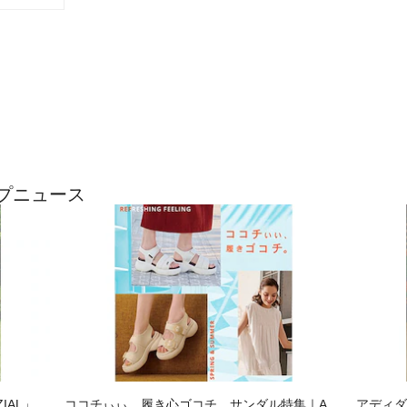
ップニュース
ZIAL」が
ココチぃぃ、履き心ゴコチ。サンダル特集｜AB
アディダ