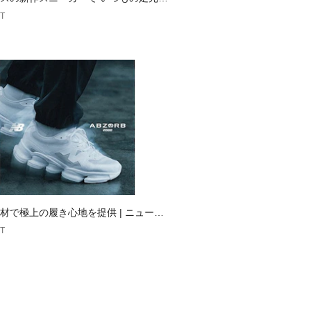
愛くアップデート
T
材で極上の履き心地を提供 | ニューバ
T