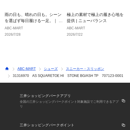
雨の日も、晴れの日も。シーン
極上の素材で極上の履き心地を
を選ばず毎日履ける一足。｜ ホ
提供 | ニューバランス
ーキンス
ABC-MART
ABC-MART
2026/7/28
2026/7/22
ABC-MART
シューズ
スニーカー・スリッポン
31316970 AS SQUARETOE HI STONE BG/ASH TP 707123-0001
三井ショッピングパークアプリ
全国の三井ショッピングパークポイント対象施設でご利用できるアプ
リ
三井ショッピングパークポイント