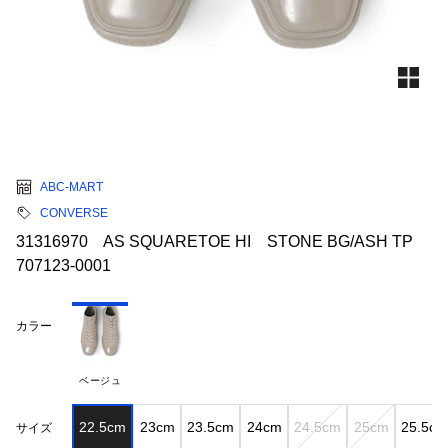
ABC-MART
CONVERSE
31316970 AS SQUARETOE HI STONE BG/ASH TP
707123-0001
カラー
ベージュ
22.5cm
23cm
23.5cm
24cm
24.5cm
25cm
25.5cm
サイズ