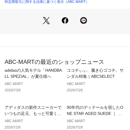
・つま先の印象に合わせた角ばった形状にアレンジした飾りの
特定商取引に関する法律に基づく表示（ABC-MART）
サイドステッチ
・レザーシューズのような外観をイメージしたトウキャップ、
テープの艶出し加工
・アッパーを成形する際の底面にクッション性に優れるPUシ
ートを採用し、その上にクッション性、通気性に優れるオープ
ンセルのウレタンフォームと反発性に優れへたりにくいスポン
ジラバーを組み合わせたインソールを搭載
【サイズ目安】
ABC-MARTの最近のショップニュース
(個人差がございますので、あくまでも目安とお考え下さい。)
adidasの人気モデル「HANDBA
ココチぃぃ、履き心ゴコチ。サ
このシューズの作りは標準です。
LL SPEZIAL」が夏仕様へ
ンダル特集｜ABCSELECT
ABC-MART
ABC-MART
【注意】
2026/7/28
2026/7/28
24.5cmの取扱に関して、コンバースでのサイズ表記6の取扱は
ございません。
アディダスの新作スニーカーで
90年代のディテールを宿したO
※サイズによりシューホールの数が異なります。
いつもの足元、もっと可愛くア
NE STAR AGED SUEDE ｜ コ
ップデート
ンバース
ABC-MART
ABC-MART
2026/7/28
2026/7/28