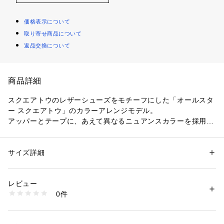
価格表示について
取り寄せ商品について
返品交換について
商品詳細
スクエアトウのレザーシューズをモチーフにした「オールスタ
ー スクエアトウ」のカラーアレンジモデル。
アッパーとテープに、あえて異なるニュアンスカラーを採用す
ることでモードな雰囲気に仕上げたデザイン。
レザーシューズのような佇まいを意識しながらもスニーカーら
しい履き心地のよさにもこだわった一足。
サイズ詳細
性別：
レディース
メンズ
ワントーンに抑えた色使いと、アクセントになるスクエアトウ
カテゴリー：
シューズ
 ＞ 
スニーカー・スリッポン
素材：コットン（=綿）・キャンバス
がマッチした一足。
生産国：インドネシア
レビュー
洗濯：-
0件
ALL STAR SQUARETOE SPEC
※詳しい洗濯方法については、商品の品質表示タグをご覧ください
商品番号：
1010000063142 
（モール）
・スクエアトウのレザーシューズをイメージしたつま先の形状
7071230001 （ショップ）
にこだわった新たなラスト