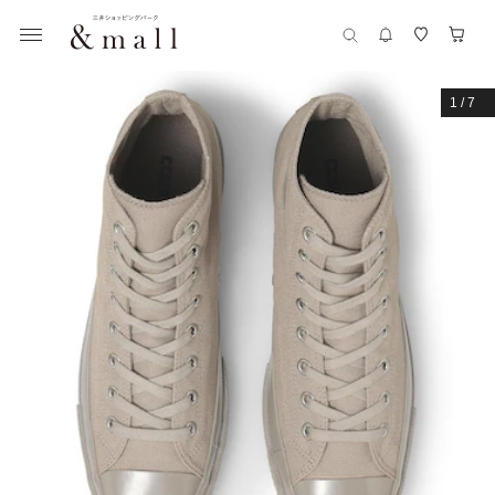
1
/
7