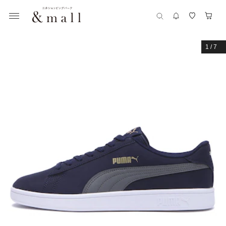
1
/
7