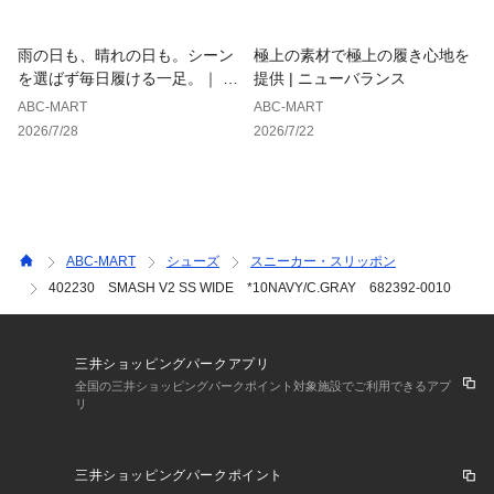
雨の日も、晴れの日も。シーン
極上の素材で極上の履き心地を
を選ばず毎日履ける一足。｜ ホ
提供 | ニューバランス
ーキンス
ABC-MART
ABC-MART
2026/7/28
2026/7/22
ABC-MART
シューズ
スニーカー・スリッポン
402230 SMASH V2 SS WIDE *10NAVY/C.GRAY 682392-0010
三井ショッピングパークアプリ
全国の三井ショッピングパークポイント対象施設でご利用できるアプ
リ
三井ショッピングパークポイント