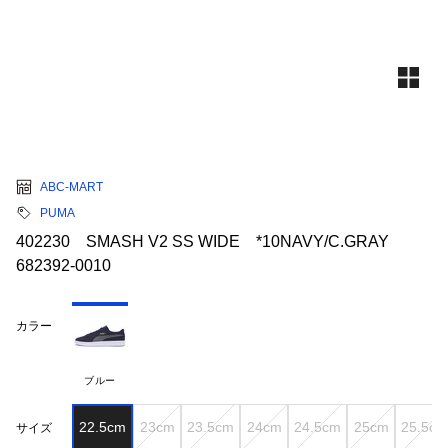
ABC-MART
PUMA
402230 SMASH V2 SS WIDE *10NAVY/C.GRAY
682392-0010
カラー
ブルー
22.5cm
23cm
23.5cm
24cm
24.5cm
25cm
25.5cm
サイズ