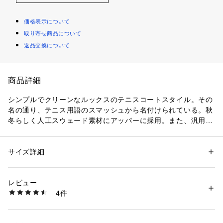
価格表示について
取り寄せ商品について
返品交換について
商品詳細
シンプルでクリーンなルックスのテニスコートスタイル。その
名の通り、テニス用語のスマッシュから名付けられている。秋
冬らしく人工スウェード素材にアッパーに採用。また、汎用性
と快適性を考え、ワイドフィッティングを採用している事で多
くのお客様の快適な履き心地をサポート。
サイズ詳細
性別：
レディース
メンズ
【サイズ目安】
カテゴリー：
シューズ
 ＞ 
スニーカー・スリッポン
素材：人工皮革（=合成皮革）・合成繊維・
(個人差がございますので、あくまでも目安とお考え下さい。)
生産国：カンボジア
レビュー
洗濯：-
4件
このシューズの作りは大きめです。
※詳しい洗濯方法については、商品の品質表示タグをご覧ください
商品番号：
1010000062854 
（モール）
6823920010 （ショップ）