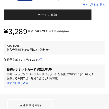
サイズ詳細を見る
カートに追加
¥3,289
56%OFF
¥7,590
税込
通常価格
ABC-MART
購入合計金額4,990円以上で送料無料
取得予定ポイント数：
29 pt
提携クレジットカードで還元率UP
三井ショッピングパークカード《セゾン》なら更に¥100につき1pt還元！
お申し込み完了後、最短５分でご利用可能！
今すぐお申し込み
店舗在庫を確認