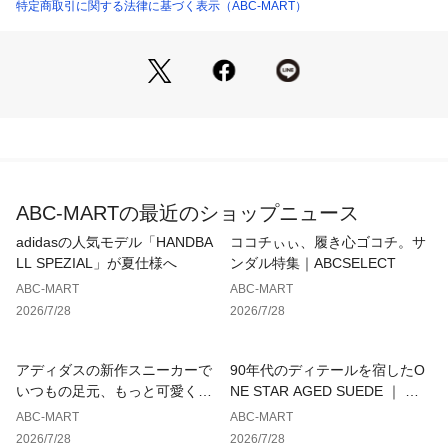
特定商取引に関する法律に基づく表示（ABC-MART）
ABC-MARTの最近のショップニュース
adidasの人気モデル「HANDBA
ココチぃぃ、履き心ゴコチ。サ
LL SPEZIAL」が夏仕様へ
ンダル特集｜ABCSELECT
ABC-MART
ABC-MART
2026/7/28
2026/7/28
アディダスの新作スニーカーで
90年代のディテールを宿したO
いつもの足元、もっと可愛くア
NE STAR AGED SUEDE ｜ コ
ップデート
ンバース
ABC-MART
ABC-MART
2026/7/28
2026/7/28