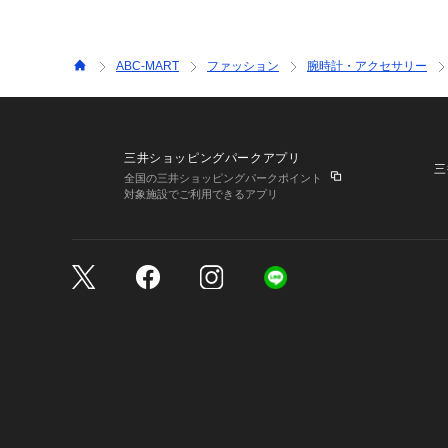
ABC-MART
ファッション
腕時計・アクセサリー
三井ショッピングパークアプリ
三
全国の三井ショッピングパークポイント
対象施設でご利用できるアプリ
三井不動産が展開する商
サイトのご利用上の注