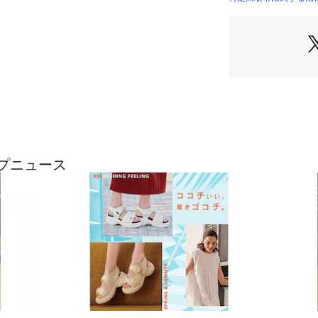
上記サイズ表は各
製品の仕上がり寸
上記サイズ表は各
製品の仕上がり寸
こちらの商品は商
かねます。
商品を入れる袋が
を含）の袋を使用
商品保護を主とし
い。
ップニュース