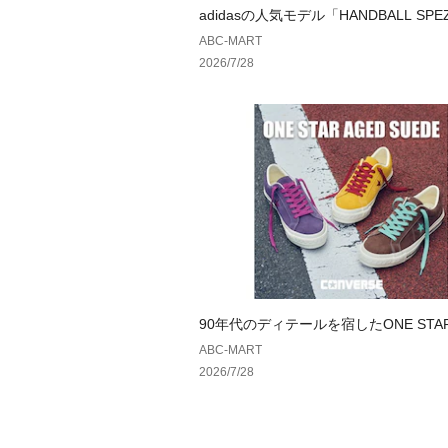
adidasの人気モデル「HANDBALL SPE
夏仕様へ
ABC-MART
2026/7/28
90年代のディテールを宿したONE STAR
SUEDE ｜ コンバース
ABC-MART
2026/7/28