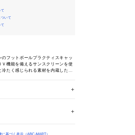
いて
について
いて
ンのフットボールプラクティスキャッ
ＵＶ機能を備えるサンスクリーンを使
と冷たく感じられる素材を内蔵したジ
ルキャップ。ヘディングをしてもキャ
、ヘディング時のボールの軌道に影響
撃の緩和にもなります。頭周り内側に
ー
ープを使用。前にしても後ろにしても
ション
 ＞ 
腕時計・アクセサリー
 ＞ 
ネックレ
ソフトな素材を採用。両サイドには、
ポリエステル100％
。シンプルなデザインでチーム用とし
シュ
自開発の特許取得でキッズデザイン受
ついては、商品の品質表示タグをご覧くださ
59082 
（モール）
：Mサイズ53cm、Lサイズ57cm】
に基づく表示（ABC-MART）
ョップ）