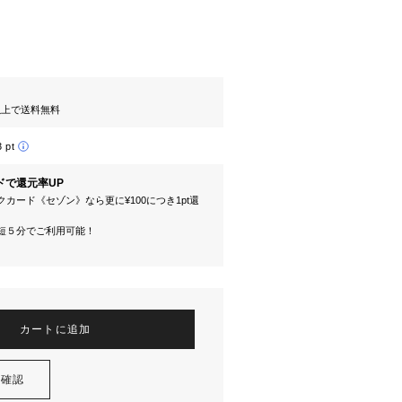
円以上で送料無料
3 pt
ドで還元率UP
カード《セゾン》なら更に¥100につき1pt還
短５分でご利用可能！
カートに追加
を確認