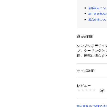
価格表示につ
取り寄せ商品
返品交換につ
商品詳細
シンプルなデザイ
プ。クーリングと
用。後部に濡らす
ュニアフットボー
ップが落ちにくく
が出にくくまた衝
サイズ詳細
性別：
キッズ・ベビ
は、滑りにくいテ
カテゴリー：
ファッ
ス
かぶれるツバは、
素材：ポリエステル・
レビュー
アジャスター付き
生産国：バングラデ
0件
ても使えます。独
洗濯：-
※詳しい洗濯方法に
賞商品です。
い
商品番号：
10100000
【サイズ目安　頭囲
特定商取引に関する法律
6925330002 （シ