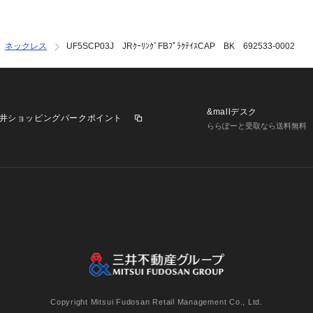
ネックレス
UF5SCP03J JRｸｰﾘﾝｸﾞFBﾌﾟﾗｸﾃｲｽCAP BK 692533-0002
&mallデスク
井ショッピングパークポイント
ららぽーと受取なら送料無料
業施設一覧
三井不動産が展開する商業施設への出店をご検討の方へ
意
個人情報保護方針
個人情報の取り扱いについて
利用者情
Copyright Mitsui Fudosan Retail Management Co., Ltd.