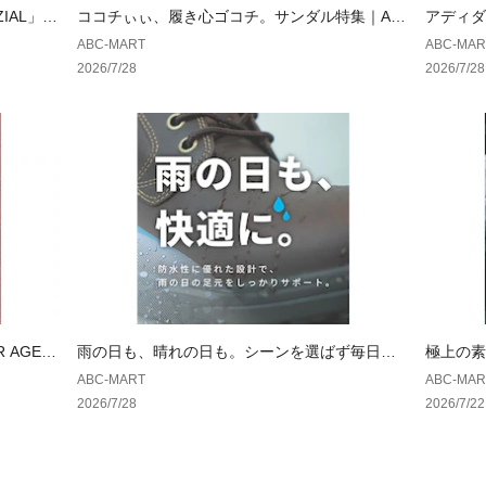
ZIAL」が
ココチぃぃ、履き心ゴコチ。サンダル特集｜AB
アディダ
CSELECT
もっと可
ABC-MART
ABC-MAR
2026/7/28
2026/7/28
 AGED
雨の日も、晴れの日も。シーンを選ばず毎日履
極上の素
ける一足。｜ ホーキンス
ランス
ABC-MART
ABC-MAR
2026/7/28
2026/7/22