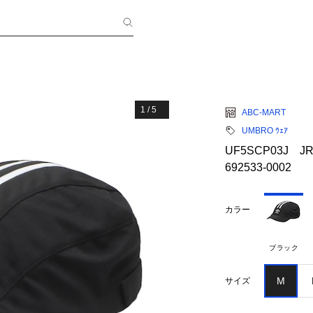
1
/
5
ABC-MART
UMBRO ｳｪｱ
UF5SCP03J JR
692533-0002
カラー
ブラック
M
サイズ