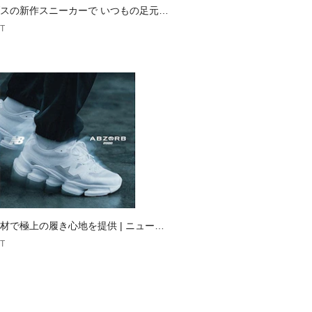
スの新作スニーカーで いつもの足元、
愛くアップデート
T
材で極上の履き心地を提供 | ニューバ
T