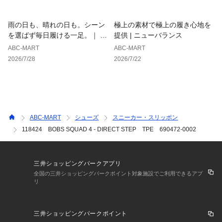
雨の日も、晴れの日も。シーン
極上の素材で極上の履き心地を
を選ばず毎日履ける一足。｜ ホ
提供 | ニューバランス
ーキンス
ABC-MART
ABC-MART
2026/7/28
2026/7/22
ABC-MART
シューズ
スニーカー・スリッポン
118424 BOBS SQUAD 4 - DIRECT STEP TPE 690472-0002
三井ショッピングパークアプリ
全国の三井ショッピングパークポイント対象施設でご利用できるアプ
リ
三井ショッピングパークポイント