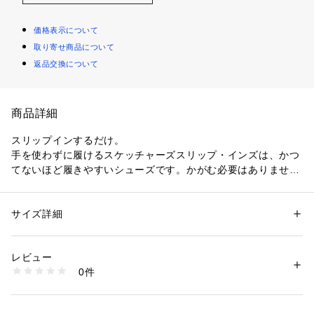
価格表示について
取り寄せ商品について
返品交換について
商品詳細
スリップインするだけ。
手を使わずに履けるスケッチャーズスリップ・インズは、かつ
てないほど履きやすいシューズです。かがむ必要はありませ
ん。脱ぎ履き簡単。
【スリップ・インズ】
独自のヒールピローテクノロジーで踵を滑らせるだけ、踵をし
サイズ詳細
性別：
メンズ
っかりホールドします。
カテゴリー：
シューズ
 ＞ 
スニーカー・スリッポン
素材：人工皮革（=合成皮革）・合成繊維・合成樹脂
【メモリーフォーム】
生産国：中国
レビュー
クッション性の高いインソールで快適な履き心地
洗濯：-
0件
【アッパーデザイン】
※詳しい洗濯方法については、商品の品質表示タグをご覧ください
商品番号：
1010000057264 
（モール）
スポーティスタイルな人工皮革のアッパーにストレッチシュー
6904720002 （ショップ）
レース搭載。