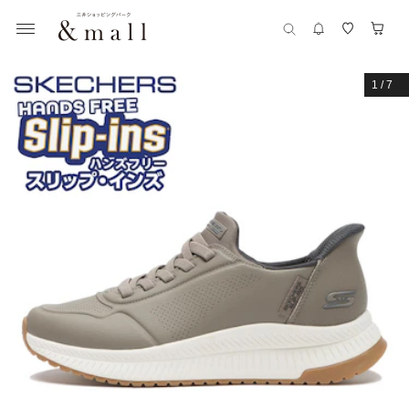
1
/
7