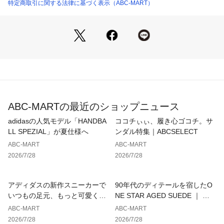
特定商取引に関する法律に基づく表示（ABC-MART）
【サイズ目安】
(個人差がございますので、あくまでも目安とお考え下さい。)
このシューズの作りは標準です。
ABC-MARTの最近のショップニュース
adidasの人気モデル「HANDBA
ココチぃぃ、履き心ゴコチ。サ
LL SPEZIAL」が夏仕様へ
ンダル特集｜ABCSELECT
ABC-MART
ABC-MART
2026/7/28
2026/7/28
アディダスの新作スニーカーで
90年代のディテールを宿したO
いつもの足元、もっと可愛くア
NE STAR AGED SUEDE ｜ コ
ップデート
ンバース
ABC-MART
ABC-MART
2026/7/28
2026/7/28