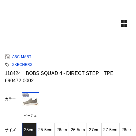
ABC-MART
SKECHERS
118424 BOBS SQUAD 4 - DIRECT STEP TPE
690472-0002
カラー
ベージュ
25cm
25.5cm
26cm
26.5cm
27cm
27.5cm
28cm
サイズ