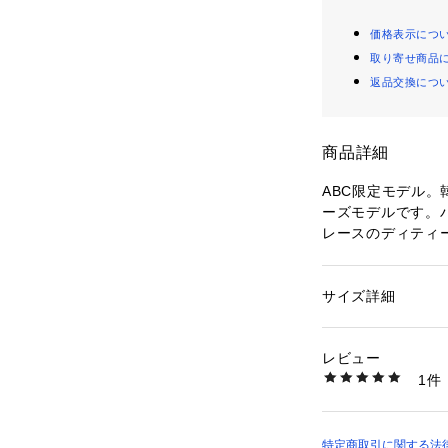
価格表示につ
取り寄せ商品
返品交換につ
商品詳細
ABC限定モデル。
ーズモデルです。
レースのディティ
ニン要素である可愛
RRAIN CRUS
ております。
サイズ詳細
性別：
レディース
カテゴリー：
シュー
素材：合成繊維・合成
【サイズ目安】
生産国：中国
レビュー
(個人差がござい
洗濯：-
1件
い。)
※詳しい洗濯方法に
い
このシューズの作
商品番号：
10100000
6859720001 （シ
特定商取引に関する法律