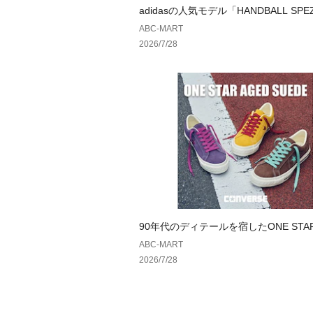
adidasの人気モデル「HANDBALL SPE
夏仕様へ
ABC-MART
2026/7/28
90年代のディテールを宿したONE STAR
SUEDE ｜ コンバース
ABC-MART
2026/7/28