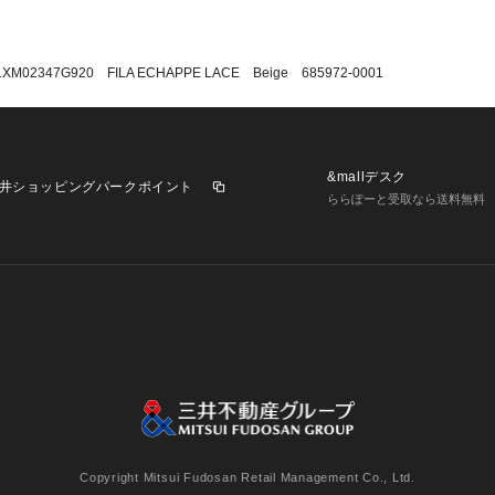
1XM02347G920 FILA ECHAPPE LACE Beige 685972-0001
&mallデスク
井ショッピングパークポイント
ららぽーと受取なら送料無料
業施設一覧
三井不動産が展開する商業施設への出店をご検討の方へ
意
個人情報保護方針
個人情報の取り扱いについて
利用者情
Copyright Mitsui Fudosan Retail Management Co., Ltd.