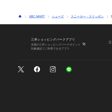
ABC-MART
シューズ
スニーカー・スリッポン
三井ショッピングパークアプリ
三
全国の三井ショッピングパークポイント
対象施設でご利用できるアプリ
三井不動産が展開する商
サイトのご利用上の注