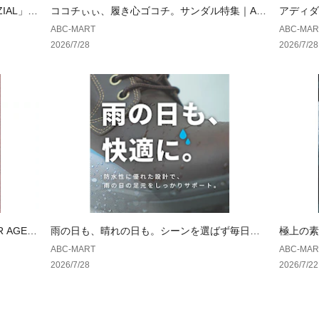
ZIAL」が
ココチぃぃ、履き心ゴコチ。サンダル特集｜AB
アディダ
CSELECT
もっと可
ABC-MART
ABC-MAR
2026/7/28
2026/7/28
 AGED
雨の日も、晴れの日も。シーンを選ばず毎日履
極上の素
ける一足。｜ ホーキンス
ランス
ABC-MART
ABC-MAR
2026/7/28
2026/7/22