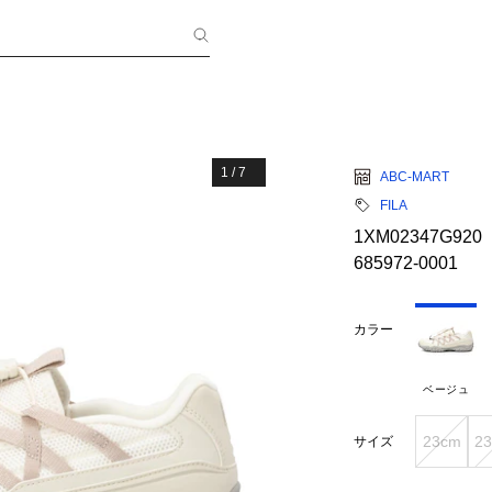
1
/
7
ABC-MART
FILA
1XM02347G920
685972-0001
カラー
ベージュ
23cm
23
サイズ