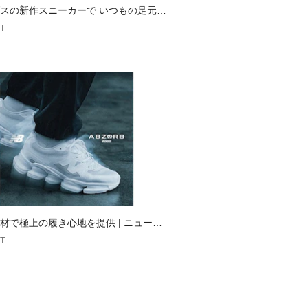
スの新作スニーカーで いつもの足元、
愛くアップデート
T
材で極上の履き心地を提供 | ニューバ
T