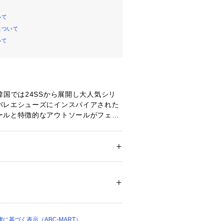
いて
について
いて
韓国では24SSから展開し大人気シリ
バレエシューズにインスパイアされた
ールと特徴的なアウトソールがフェミ
いらしさを演出。95年に発売したTE
HERモデルを現代的なデザインに再構築し
メンズ
ズ
 ＞ 
スニーカー・スリッポン
繊維/合成皮革/ゴム底
ますので、あくまでも目安とお考え下さ
ついては、商品の品質表示タグをご覧くださ
りは標準です。
56895 
（モール）
ョップ）
に基づく表示（ABC-MART）