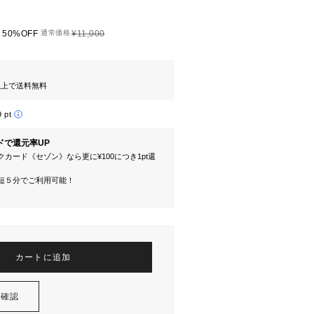
50%OFF
通常価格
¥11,000
円以上で送料無料
9 pt
ドで還元率UP
カード《セゾン》なら更に¥100につき1pt還
短５分でご利用可能！
カートに追加
を確認