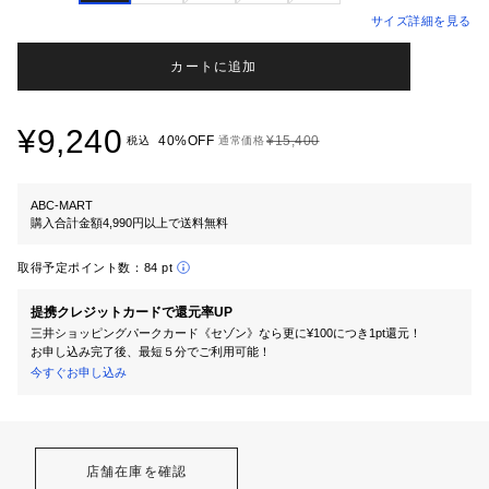
サイズ詳細を見る
カートに追加
¥9,240
40%OFF
¥15,400
税込
通常価格
ABC-MART
購入合計金額4,990円以上で送料無料
取得予定ポイント数：
84 pt
提携クレジットカードで還元率UP
三井ショッピングパークカード《セゾン》なら更に¥100につき1pt還元！
お申し込み完了後、最短５分でご利用可能！
今すぐお申し込み
店舗在庫を確認