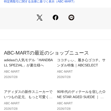
特定商取引に関する法律に基づく表示（ABC-MART）
【サイズ目安】
(個人差がございますので、あくまでも目安とお考え下さい。)
このシューズの作りは標準です。
ABC-MARTの最近のショップニュース
adidasの人気モデル「HANDBA
ココチぃぃ、履き心ゴコチ。サ
LL SPEZIAL」が夏仕様へ
ンダル特集｜ABCSELECT
ABC-MART
ABC-MART
2026/7/28
2026/7/28
アディダスの新作スニーカーで
90年代のディテールを宿したO
いつもの足元、もっと可愛くア
NE STAR AGED SUEDE ｜ コ
ップデート
ンバース
ABC-MART
ABC-MART
2026/7/28
2026/7/28