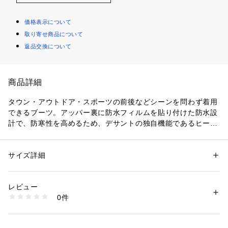
価格表示について
取り寄せ商品について
返品交換について
商品詳細
タウン・アウトドア・スポーツの前後などシーンを問わず着用
できるブーツ。アッパー裏に防水フィルムを貼り付けた防水設
計で、防寒性を高めるため、デサントの独自機能であるヒート
ナビをライニングに搭載し、インソール表面にも蓄熱素材のベ
ルセラを搭載。デザインもシンプルかつ、細身のシルエットで
合わせやすさも抜群のオリジナルモデル。アッパー材はデサン
サイズ詳細
性別：
レディース
メンズ
トがオリジナルで開発をした、マイクロファイバーベースの人
カテゴリー：
シューズ
 ＞ 
ブーツ
素材：人工皮革（=合成皮革）・ゴム・アッパー：合成皮革、アウトソー
工皮革を採用し、足馴染みと耐久性を考慮。
ル：ゴム底
レビュー
生産国：中国
0件
※5cm静水試験で2時間防水を検査機関にて保証済み（保証値
洗濯：-
※詳しい洗濯方法については、商品の品質表示タグをご覧ください
ではありません）
商品番号：
1010000056613 
（モール）
※完全防水ではありません。
6716280001 （ショップ）