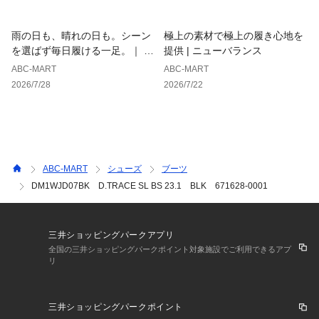
雨の日も、晴れの日も。シーン
極上の素材で極上の履き心地を
を選ばず毎日履ける一足。｜ ホ
提供 | ニューバランス
ーキンス
ABC-MART
ABC-MART
2026/7/28
2026/7/22
ABC-MART
シューズ
ブーツ
DM1WJD07BK D.TRACE SL BS 23.1 BLK 671628-0001
三井ショッピングパークアプリ
全国の三井ショッピングパークポイント対象施設でご利用できるアプ
リ
三井ショッピングパークポイント