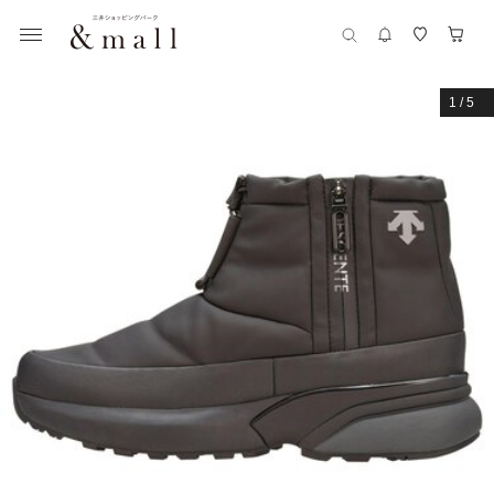
1
/
5